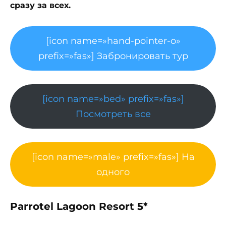
сразу за всех.
[icon name=»hand-pointer-o»
prefix=»fas»] Забронировать тур
[icon name=»bed» prefix=»fas»]
Посмотреть все
[icon name=»male» prefix=»fas»] На
одного
Parrotel Lagoon Resort 5*