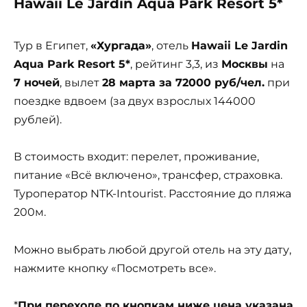
Hawaii Le Jardin Aqua Park Resort 5*
Тур в Египет,
«Хургада»
, отель
Hawaii Le Jardin
Aqua Park Resort 5*
, рейтинг 3,3, из
Москвы
на
7 ночей
, вылет
28 марта за 72000 руб/чел.
при
поездке вдвоем (за двух взрослых 144000
рублей).
В стоимость входит: перелет, проживание,
питание «Всё включено», трансфер, страховка.
Туроператор NTK-Intourist. Расстояние до пляжа
200м.
Можно выбрать любой другой отель на эту дату,
нажмите кнопку «Посмотреть все».
*
При переходе по кнопкам ниже цена указана