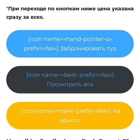
*
При переходе по кнопкам ниже цена указана
сразу за всех.
[icon name=»hand-pointer-o»
prefix=»fas»] Забронировать тур
[icon name=»bed» prefix=»fas»]
Посмотреть все
[icon name=»male» prefix=»fas»] На
одного