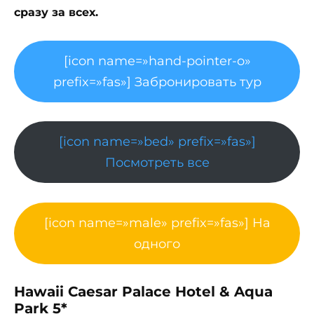
сразу за всех.
[icon name=»hand-pointer-o»
prefix=»fas»] Забронировать тур
[icon name=»bed» prefix=»fas»]
Посмотреть все
[icon name=»male» prefix=»fas»] На
одного
Hawaii Caesar Palace Hotel & Aqua
Park 5*