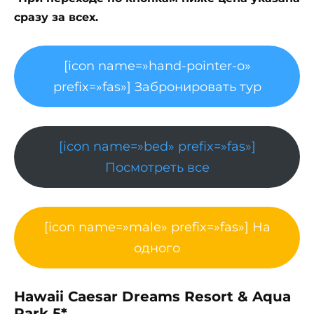
сразу за всех.
[icon name=»hand-pointer-o»
prefix=»fas»] Забронировать тур
[icon name=»bed» prefix=»fas»]
Посмотреть все
[icon name=»male» prefix=»fas»] На
одного
Hawaii Caesar Dreams Resort & Aqua
Park 5*