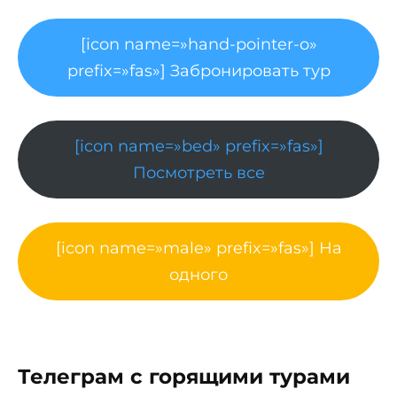
[icon name=»hand-pointer-o»
prefix=»fas»] Забронировать тур
[icon name=»bed» prefix=»fas»]
Посмотреть все
[icon name=»male» prefix=»fas»] На
одного
Телеграм с горящими турами