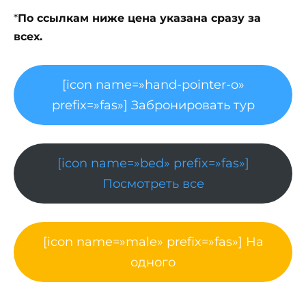
*
По ссылкам ниже цена указана сразу за
всех.
[icon name=»hand-pointer-o»
prefix=»fas»] Забронировать тур
[icon name=»bed» prefix=»fas»]
Посмотреть все
[icon name=»male» prefix=»fas»] На
одного