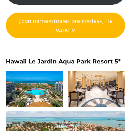
[icon name=»male» prefix=»fas»] На
одного
Hawaii Le Jardin Aqua Park Resort 5*