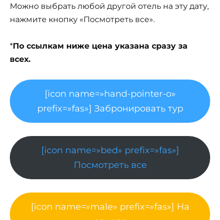
Можно выбрать любой другой отель на эту дату,
нажмите кнопку «Посмотреть все».
*
По ссылкам ниже цена указана сразу за
всех.
[icon name=»hand-pointer-o»
prefix=»fas»] Забронировать тур
[icon name=»bed» prefix=»fas»]
Посмотреть все
[icon name=»male» prefix=»fas»] На