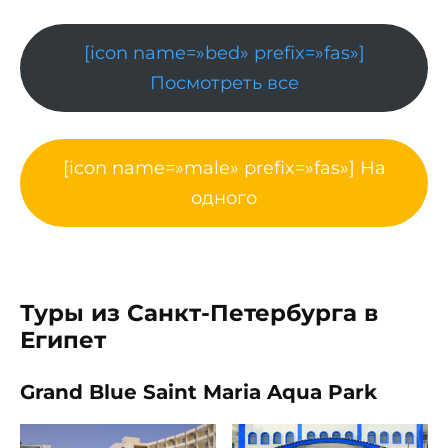
[icon name=»bed» prefix=»fas»]
Посмотреть все
[icon name=»male» prefix=»fas»] На
одного
Туры из Санкт-Петербурга в
Египет
Grand Blue Saint Maria Aqua Park