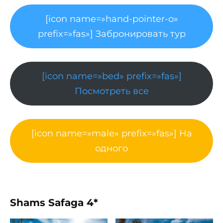
[icon name=»hand-pointer-o»
prefix=»fas»] Забронировать тур
[icon name=»bed» prefix=»fas»]
Посмотреть все
[icon name=»male» prefix=»fas»] На
одного
Shams Safaga 4*