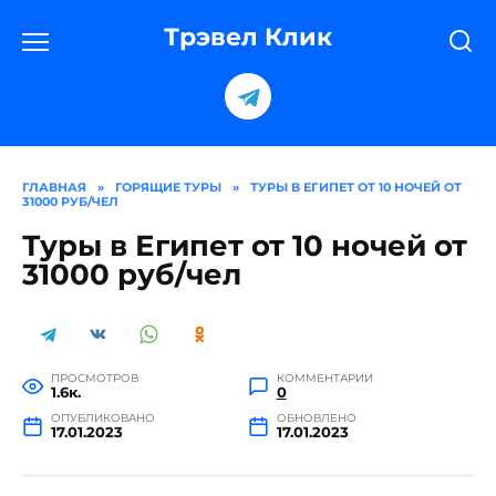
Перейти
к
Трэвел Клик
содержанию
ГЛАВНАЯ
»
ГОРЯЩИЕ ТУРЫ
»
ТУРЫ В ЕГИПЕТ ОТ 10 НОЧЕЙ ОТ
31000 РУБ/ЧЕЛ
Туры в Египет от 10 ночей от
31000 руб/чел
ПРОСМОТРОВ
КОММЕНТАРИИ
1.6к.
0
ОПУБЛИКОВАНО
ОБНОВЛЕНО
17.01.2023
17.01.2023