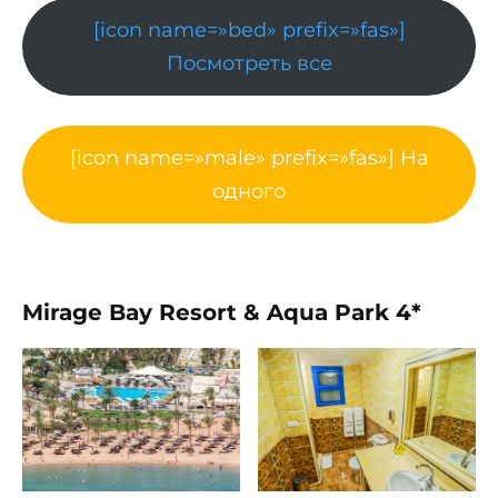
[icon name=»bed» prefix=»fas»]
Посмотреть все
[icon name=»male» prefix=»fas»] На
одного
Mirage Bay Resort & Aqua Park 4*