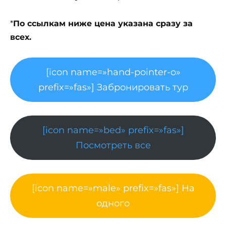
*
По ссылкам ниже цена указана сразу за
всех.
[icon name=»hand-pointer-o»
prefix=»fas»] Забронировать тур
[icon name=»bed» prefix=»fas»]
Посмотреть все
[icon name=»male» prefix=»fas»] На
одного