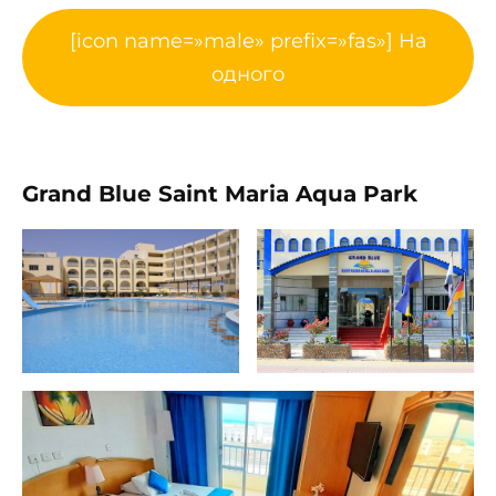
[icon name=»male» prefix=»fas»] На
одного
Grand Blue Saint Maria Aqua Park