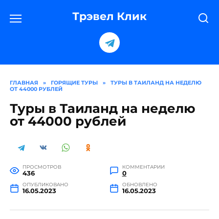
Перейти
к
Трэвел Клик
содержанию
ГЛАВНАЯ
»
ГОРЯЩИЕ ТУРЫ
»
ТУРЫ В ТАИЛАНД НА НЕДЕЛЮ
ОТ 44000 РУБЛЕЙ
Туры в Таиланд на неделю
от 44000 рублей
ПРОСМОТРОВ
КОММЕНТАРИИ
436
0
ОПУБЛИКОВАНО
ОБНОВЛЕНО
16.05.2023
16.05.2023