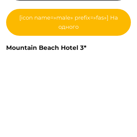
[icon name=»male» prefix=»fas»] На
одного
Mountain Beach Hotel 3*