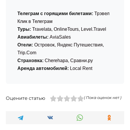
Телеграм с горящими билетами:
Трэвел
Клик в Телеграм
Туры:
Travelata
,
OnlineTours
,
Level.Travel
Авиабилеты:
AviaSales
Отели:
Островок
,
Яндекс Путешествия
,
Trip.Com
Страховка:
Cherehapa
,
Сравни.ру
Аренда автомобилей:
Local Rent
Оцените статью
( Пока оценок нет )