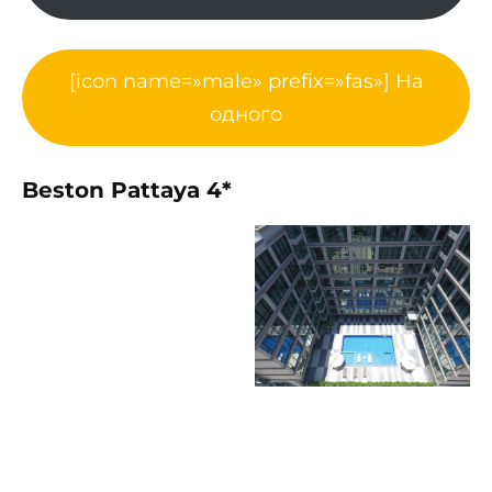
[icon name=»male» prefix=»fas»] На
одного
Beston Pattaya 4*