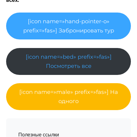
всех.
[icon name=»hand-pointer-o»
prefix=»fas»] Забронировать тур
[icon name=»bed» prefix=»fas»]
Посмотреть все
[icon name=»male» prefix=»fas»] На
одного
Полезные ссылки