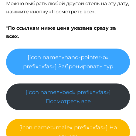
Можно выбрать любой другой отель на эту дату,
нажмите кнопку «Посмотреть все».
*
По ссылкам ниже цена указана сразу за
всех.
[icon name=»hand-pointer-o»
prefix=»fas»] Забронировать тур
[icon name=»bed» prefix=»fas»]
Посмотреть все
[icon name=»male» prefix=»fas»] На