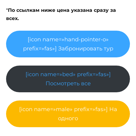
*
По ссылкам ниже цена указана сразу за
всех.
[icon name=»hand-pointer-o»
prefix=»fas»] Забронировать тур
[icon name=»bed» prefix=»fas»]
Посмотреть все
[icon name=»male» prefix=»fas»] На
одного