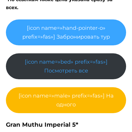
всех.
[icon name=»hand-pointer-o»
prefix=»fas»] Забронировать тур
[icon name=»bed» prefix=»fas»]
Посмотреть все
[icon name=»male» prefix=»fas»] На
одного
Gran Muthu Imperial 5*