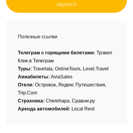
одного
Полезные ссылки
Телеграм с горящими билетами:
Трэвел
Клик в Телеграм
Туры:
Travelata
,
OnlineTours
,
Level.Travel
Авиабилеты:
AviaSales
Отели:
Островок
,
Яндекс Путешествия
,
Trip.Com
Страховка:
Cherehapa
,
Сравни.ру
Аренда автомобилей:
Local Rent