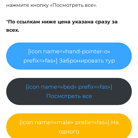
нажмите кнопку «Посмотреть все».
*
По ссылкам ниже цена указана сразу за
всех.
[icon name=»hand-pointer-o»
prefix=»fas»] Забронировать тур
[icon name=»bed» prefix=»fas»]
Посмотреть все
[icon name=»male» prefix=»fas»] На
одного