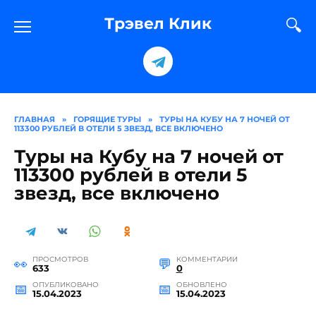
Перейти
к
Трэвел Клик
содержанию
ГЛАВНАЯ
»
ГОРЯЩИЕ ТУРЫ
»
ТУРЫ НА КУБУ НА 7 НОЧЕЙ ОТ
113300 РУБЛЕЙ В ОТЕЛИ 5 ЗВЕЗД, ВСЕ ВКЛЮЧЕНО
Туры на Кубу на 7 ночей от
113300 рублей в отели 5
звезд, все включено
ПРОСМОТРОВ
КОММЕНТАРИИ
633
0
ОПУБЛИКОВАНО
ОБНОВЛЕНО
15.04.2023
15.04.2023