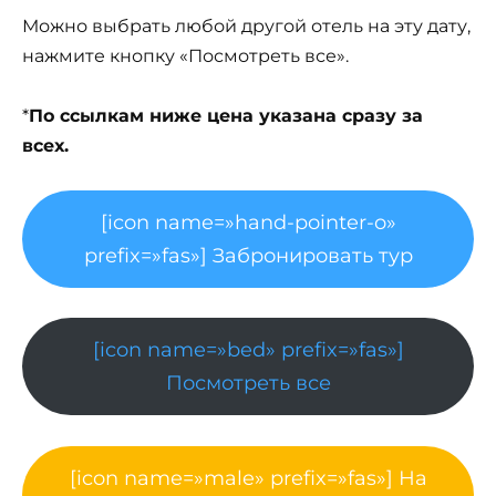
Можно выбрать любой другой отель на эту дату,
нажмите кнопку «Посмотреть все».
*
По ссылкам ниже цена указана сразу за
всех.
[icon name=»hand-pointer-o»
prefix=»fas»] Забронировать тур
[icon name=»bed» prefix=»fas»]
Посмотреть все
[icon name=»male» prefix=»fas»] На