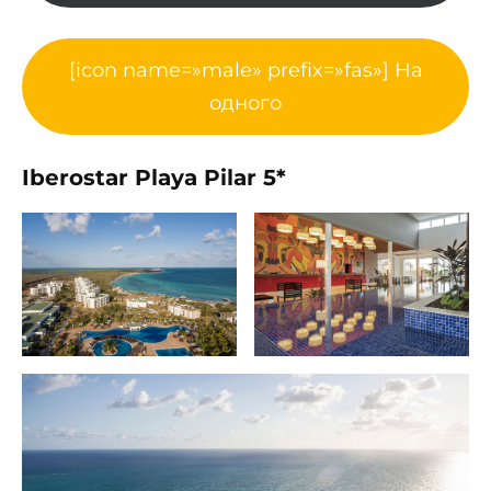
[icon name=»male» prefix=»fas»] На
одного
Iberostar Playa Pilar 5*