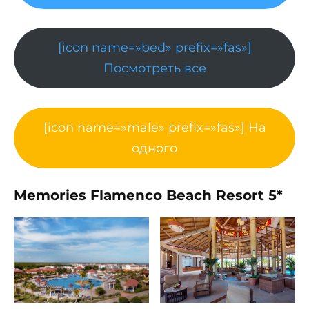
[icon name=»bed» prefix=»fas»]
Посмотреть все
[icon name=»male» prefix=»fas»] На
одного
Memories Flamenco Beach Resort 5*