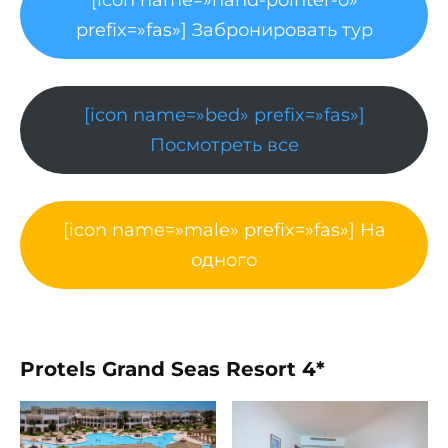
[icon name=»hand-pointer-o»
prefix=»fas»] Забронировать тур
[icon name=»bed» prefix=»fas»]
Посмотреть все
[icon name=»male» prefix=»fas»] На
одного
Protels Grand Seas Resort 4*