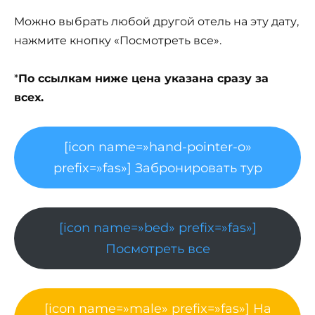
Можно выбрать любой другой отель на эту дату,
нажмите кнопку «Посмотреть все».
*
По ссылкам ниже цена указана сразу за
всех.
[icon name=»hand-pointer-o»
prefix=»fas»] Забронировать тур
[icon name=»bed» prefix=»fas»]
Посмотреть все
[icon name=»male» prefix=»fas»] На