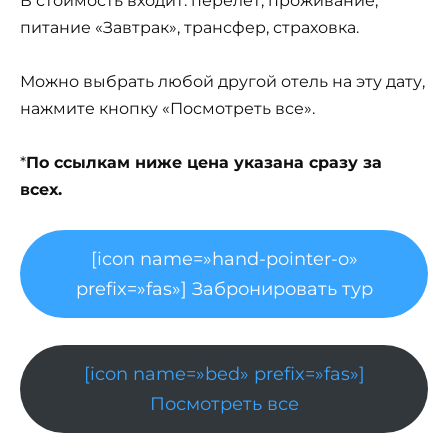
В стоимость входит: перелет, проживание,
питание «Завтрак», трансфер, страховка.
Можно выбрать любой другой отель на эту дату,
нажмите кнопку «Посмотреть все».
*
По ссылкам ниже цена указана сразу за
всех.
[icon name=»hand-pointer-o»
prefix=»fas»] Забронировать тур
[icon name=»bed» prefix=»fas»]
Посмотреть все