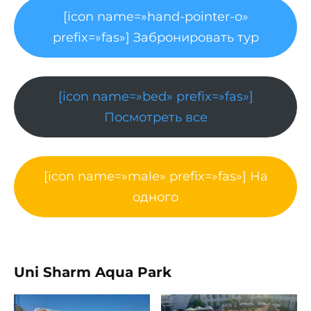
[icon name=»hand-pointer-o»
prefix=»fas»] Забронировать тур
[icon name=»bed» prefix=»fas»]
Посмотреть все
[icon name=»male» prefix=»fas»] На
одного
Uni Sharm Aqua Park