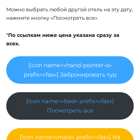
Можно выбрать любой другой отель на эту дату,
нажмите кнопку «Посмотреть все».
*
По ссылкам ниже цена указана сразу за
всех.
[icon name=»hand-pointer-o»
prefix=»fas»] Забронировать тур
[icon name=»bed» prefix=»fas»]
Посмотреть все
[icon name=»male» prefix=»fas»] На