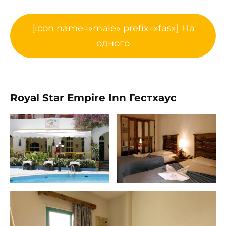
[icon name=»male» prefix=»fas»] На
одного
Royal Star Empire Inn Гестхаус