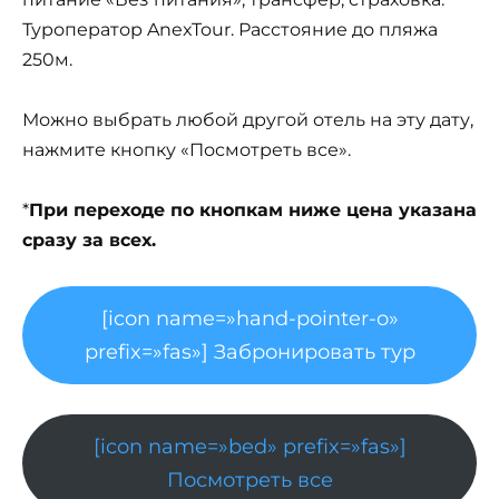
Туроператор AnexTour. Расстояние до пляжа
250м.
Можно выбрать любой другой отель на эту дату,
нажмите кнопку «Посмотреть все».
*
При переходе по кнопкам ниже цена указана
сразу за всех.
[icon name=»hand-pointer-o»
prefix=»fas»] Забронировать тур
[icon name=»bed» prefix=»fas»]
Посмотреть все