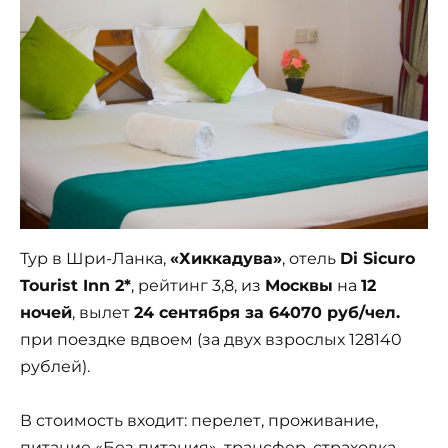
Тур в Шри-Ланка,
«Хиккадува»
, отель
Di Sicuro
Tourist Inn 2*
, рейтинг 3,8, из
Москвы
на
12
ночей
, вылет
24 сентября за 64070 руб/чел.
при поездке вдвоем (за двух взрослых 128140
рублей).
В стоимость входит: перелет, проживание,
питание «Без питания», трансфер, страховка.