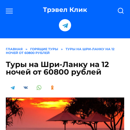
Перейти
к
Трэвел Клик
содержанию
ГЛАВНАЯ
»
ГОРЯЩИЕ ТУРЫ
»
ТУРЫ НА ШРИ-ЛАНКУ НА 12
НОЧЕЙ ОТ 60800 РУБЛЕЙ
Туры на Шри-Ланку на 12
ночей от 60800 рублей