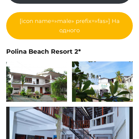
[icon name=»male» prefix=»fas»] На
одного
Polina Beach Resort 2*