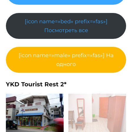
[icon name=»bed» prefix=»fas»]
Посмотреть все
[icon name=»male» prefix=»fas»] На
одного
YKD Tourist Rest 2*