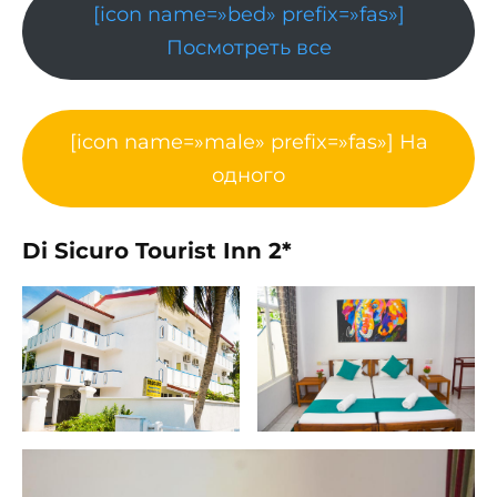
[icon name=»bed» prefix=»fas»]
Посмотреть все
[icon name=»male» prefix=»fas»] На
одного
Di Sicuro Tourist Inn 2*