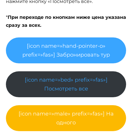
нажмите кнопку «Посмотреть все».
*
При переходе по кнопкам ниже цена указана
сразу за всех.
[icon name=»hand-pointer-o»
prefix=»fas»] Забронировать тур
[icon name=»bed» prefix=»fas»]
Посмотреть все
[icon name=»male» prefix=»fas»] На
одного