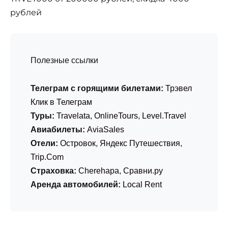
рублей
Полезные ссылки
Телеграм с горящими билетами:
Трэвел
Клик в Телеграм
Туры:
Travelata
,
OnlineTours
,
Level.Travel
Авиабилеты:
AviaSales
Отели:
Островок
,
Яндекс Путешествия
,
Trip.Com
Страховка:
Cherehapa
,
Сравни.ру
Аренда автомобилей:
Local Rent