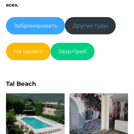
всех.
Забронировать
Другие туры
На одного
2взр+1реб
Tal Beach