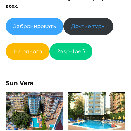
всех.
Забронировать
Другие туры
На одного
2взр+1реб
Sun Vera