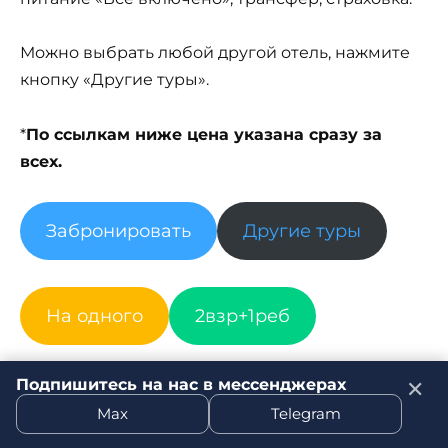
Можно выбрать любой другой отель, нажмите
кнопку «Другие туры».
*
По ссылкам ниже цена указана сразу за
всех.
Забронировать
Другие туры
На одного
2взр+1реб
Подпишитесь на нас в мессенджерах
✕
Max
Telegram
Pemar Beach Resort 5*