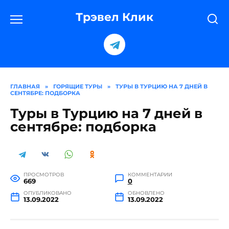
Перейти
к
Трэвел Клик
содержанию
ГЛАВНАЯ
»
ГОРЯЩИЕ ТУРЫ
»
ТУРЫ В ТУРЦИЮ НА 7 ДНЕЙ В
СЕНТЯБРЕ: ПОДБОРКА
Туры в Турцию на 7 дней в
сентябре: подборка
ПРОСМОТРОВ
КОММЕНТАРИИ
669
0
ОПУБЛИКОВАНО
ОБНОВЛЕНО
13.09.2022
13.09.2022