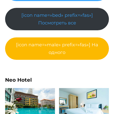
[icon name=»bed» prefix=»fas»]
Посмотреть все
[icon name=»male» prefix=»fas»] На
одного
Neo Hotel