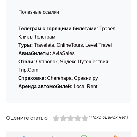
Полезные ссылки
Телеграм с горящими билетами:
Трэвел
Клик в Телеграм
Туры:
Travelata
,
OnlineTours
,
Level.Travel
Авиабилеты:
AviaSales
Отели:
Островок
,
Яндекс Путешествия
,
Trip.Com
Страховка:
Cherehapa
,
Сравни.ру
Аренда автомобилей:
Local Rent
Оцените статью
( Пока оценок нет )