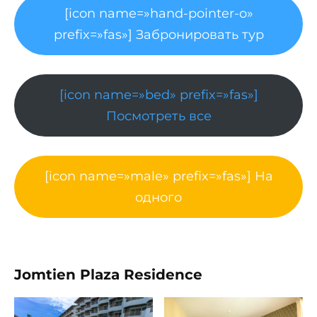
[icon name=»hand-pointer-o»
prefix=»fas»] Забронировать тур
[icon name=»bed» prefix=»fas»]
Посмотреть все
[icon name=»male» prefix=»fas»] На
одного
Jomtien Plaza Residence