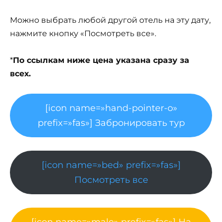
Можно выбрать любой другой отель на эту дату,
нажмите кнопку «Посмотреть все».
*
По ссылкам ниже цена указана сразу за
всех.
[icon name=»hand-pointer-o»
prefix=»fas»] Забронировать тур
[icon name=»bed» prefix=»fas»]
Посмотреть все