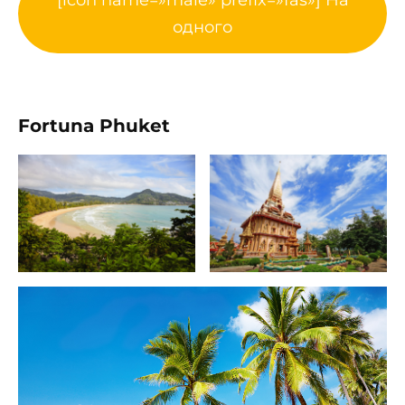
[icon name=»male» prefix=»fas»] На
одного
Fortuna Phuket