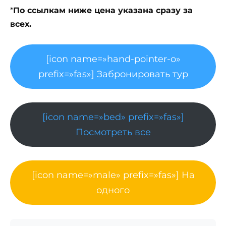
*
По ссылкам ниже цена указана сразу за
всех.
[icon name=»hand-pointer-o»
prefix=»fas»] Забронировать тур
[icon name=»bed» prefix=»fas»]
Посмотреть все
[icon name=»male» prefix=»fas»] На
одного