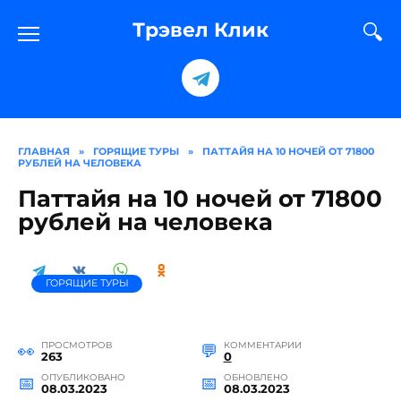
Перейти
к
Трэвел Клик
содержанию
ГЛАВНАЯ
»
ГОРЯЩИЕ ТУРЫ
»
ПАТТАЙЯ НА 10 НОЧЕЙ ОТ 71800
РУБЛЕЙ НА ЧЕЛОВЕКА
Паттайя на 10 ночей от 71800
рублей на человека
ГОРЯЩИЕ ТУРЫ
ПРОСМОТРОВ
КОММЕНТАРИИ
263
0
ОПУБЛИКОВАНО
ОБНОВЛЕНО
08.03.2023
08.03.2023