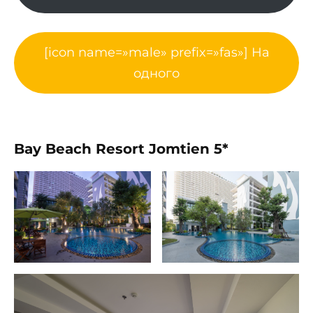
[icon name=»male» prefix=»fas»] На
одного
Bay Beach Resort Jomtien 5*