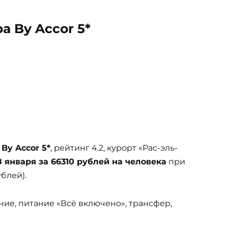
pa By Accor 5*
 By Accor 5*
, рейтинг 4.2, курорт «Рас-эль-
8 января за 66310 рублей на человека
при
ублей).
ние, питание «Всё включено», трансфер,