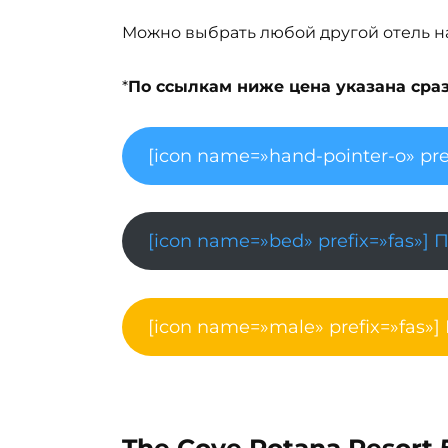
Можно выбрать любой другой отель на 
*
По ссылкам ниже цена указана сразу
[icon name=»hand-pointer-o» pre
[icon name=»bed» prefix=»fas»] 
[icon name=»male» prefix=»fas»]
The Cove Rotana Resort 