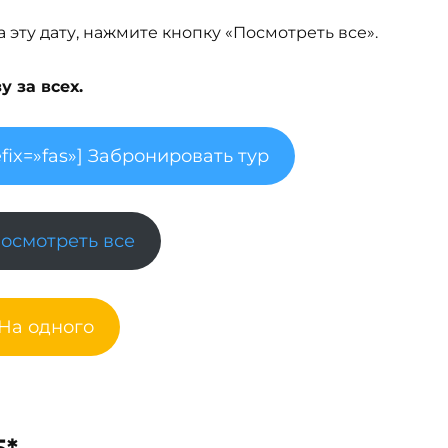
эту дату, нажмите кнопку «Посмотреть все».
 за всех.
fix=»fas»] Забронировать тур
Посмотреть все
 На одного
5*