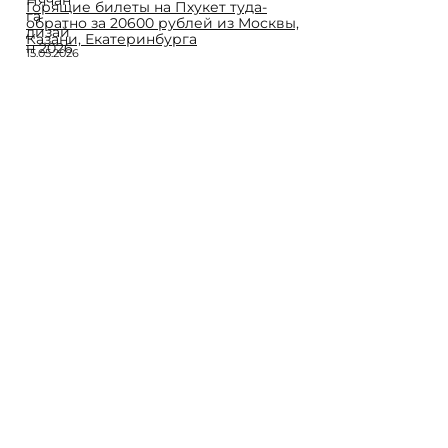
Горящие билеты на Пхукет туда-
обратно за 20600 рублей из Москвы,
Казани, Екатеринбурга
15.05.2026