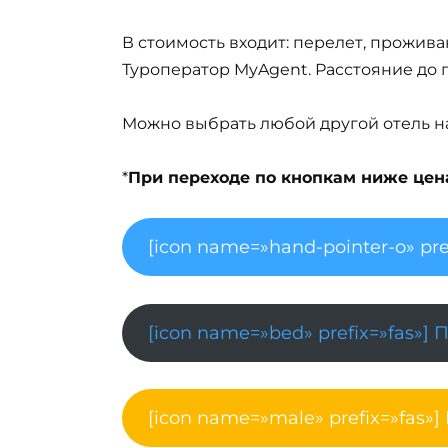
В стоимость входит: перелет, проживан
Туроператор MyAgent. Расстояние до 
Можно выбрать любой другой отель на 
*
При переходе по кнопкам ниже цена 
[icon name=»hand-pointer-o» pre
[icon name=»bed» prefix=»fas»] 
[icon name=»male» prefix=»fas»]