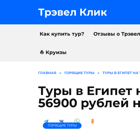
Перейти
к
Трэвел Клик
содержанию
Как купить тур?
Отзывы о Трэве
⛵️ Круизы
ГЛАВНАЯ
»
ГОРЯЩИЕ ТУРЫ
»
ТУРЫ В ЕГИПЕТ НА
Туры в Египет 
56900 рублей 
ГОРЯЩИЕ ТУРЫ