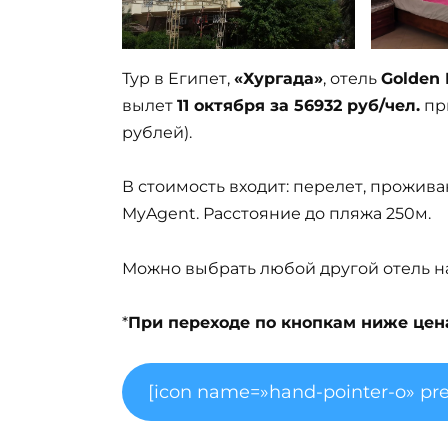
Тур в Египет,
«Хургада»
, отель
Golden 
вылет
11 октября за 56932 руб/чел.
при
рублей).
В стоимость входит: перелет, прожива
MyAgent. Расстояние до пляжа 250м.
Можно выбрать любой другой отель на 
*
При переходе по кнопкам ниже цена 
[icon name=»hand-pointer-o» pre