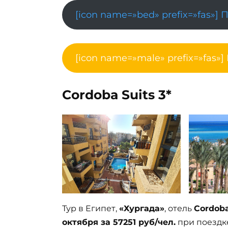
[icon name=»bed» prefix=»fas»] 
[icon name=»male» prefix=»fas»]
Cordoba Suits 3*
Тур в Египет,
«Хургада»
, отель
Cordoba
октября за 57251 руб/чел.
при поездке