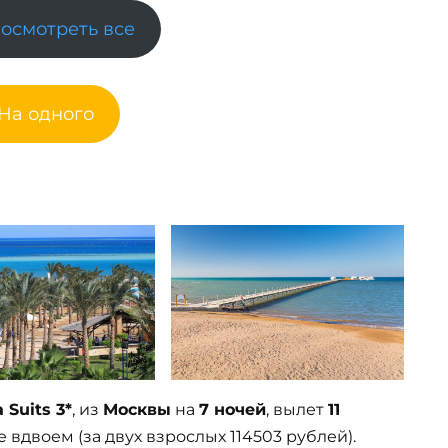
Посмотреть все
 На одного
 Suits 3*
, из
Москвы
на
7 ночей
, вылет
11
 вдвоем (за двух взрослых 114503 рублей).