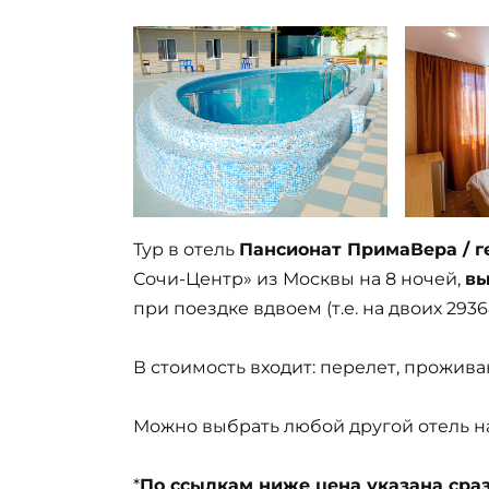
Тур в отель
Пансионат ПримаВера / г
Сочи-Центр» из Москвы на 8 ночей,
вы
при поездке вдвоем (т.е. на двоих 2936
В стоимость входит: перелет, прожива
Можно выбрать любой другой отель на 
*
По ссылкам ниже цена указана сразу