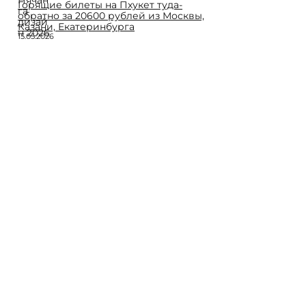
Горящие билеты на Пхукет туда-
обратно за 20600 рублей из Москвы,
Казани, Екатеринбурга
15.05.2026