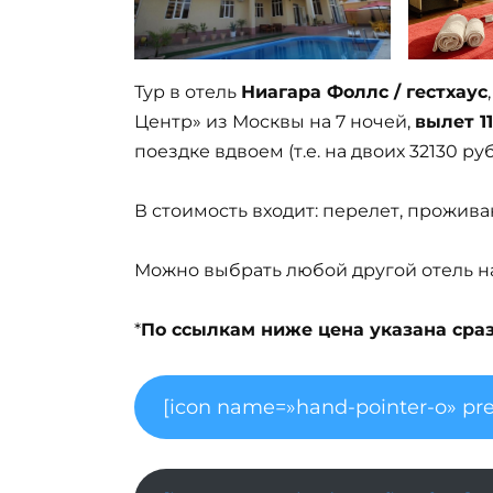
Тур в отель
Ниагара Фоллс / гестхаус
Центр» из Москвы на 7 ночей,
вылет 1
поездке вдвоем (т.е. на двоих 32130 ру
В стоимость входит: перелет, прожива
Можно выбрать любой другой отель на 
*
По ссылкам ниже цена указана сразу
[icon name=»hand-pointer-o» pre