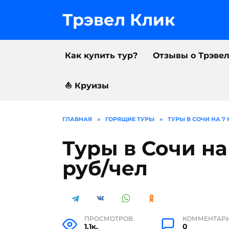
Перейти
к
Трэвел Клик
содержанию
Как купить тур?
Отзывы о Трэве
⛵️ Круизы
ГЛАВНАЯ
»
ГОРЯЩИЕ ТУРЫ
»
ТУРЫ В СОЧИ НА 7 
Туры в Сочи на
руб/чел
ПРОСМОТРОВ
КОММЕНТАР
1.1к.
0