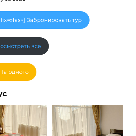
fix=»fas»] Забронировать тур
Посмотреть все
 На одного
ус