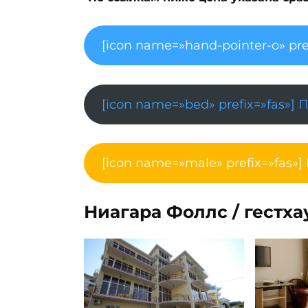
[icon name=»hand-pointer-o» pre
[icon name=»bed» prefix=»fas»] 
[icon name=»male» prefix=»fas»]
Ниагара Фоллс / гестха