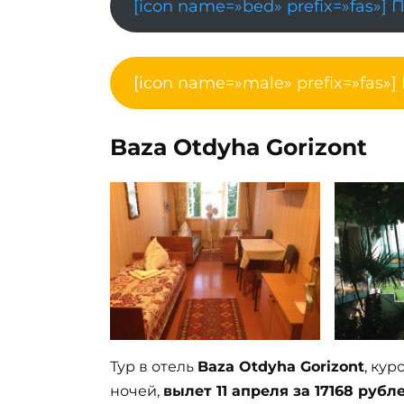
[icon name=»bed» prefix=»fas»] 
[icon name=»male» prefix=»fas»]
Baza Otdyha Gorizont
Тур в отель
Baza Otdyha Gorizont
, ку
ночей,
вылет 11 апреля за 17168 рубл