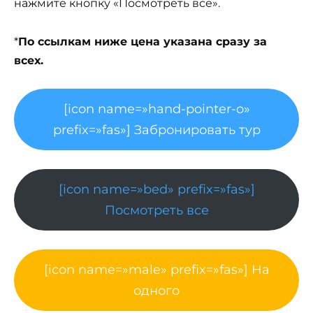
нажмите кнопку «Посмотреть все».
*
По ссылкам ниже цена указана сразу за
всех.
[icon name=»hand-pointer-o»
prefix=»fas»] Забронировать тур
[icon name=»bed» prefix=»fas»]
Посмотреть все
[icon name=»male» prefix=»fas»] На
одного