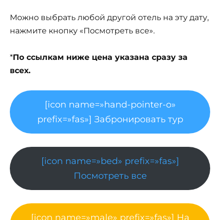
Можно выбрать любой другой отель на эту дату,
нажмите кнопку «Посмотреть все».
*
По ссылкам ниже цена указана сразу за
всех.
[icon name=»hand-pointer-o»
prefix=»fas»] Забронировать тур
[icon name=»bed» prefix=»fas»]
Посмотреть все
[icon name=»male» prefix=»fas»] На