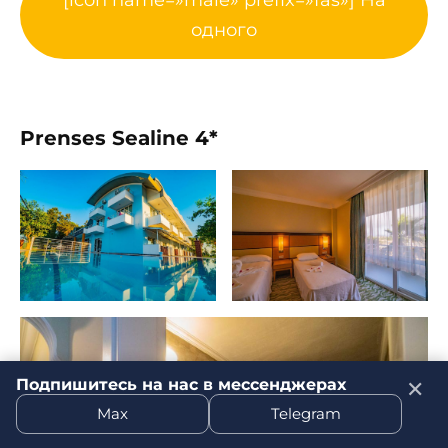
[icon name=»male» prefix=»fas»] На
одного
Prenses Sealine 4*
Подпишитесь на нас в мессенджерах
✕
Max
Telegram