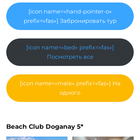
[icon name=»hand-pointer-o»
prefix=»fas»] Забронировать тур
[icon name=»bed» prefix=»fas»]
Посмотреть все
[icon name=»male» prefix=»fas»] На
одного
Beach Club Doganay 5*