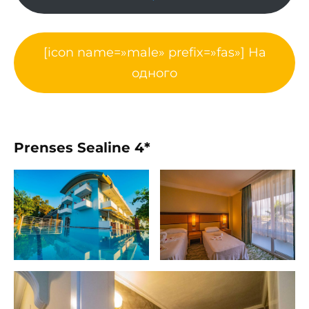
[icon name=»male» prefix=»fas»] На
одного
Prenses Sealine 4*