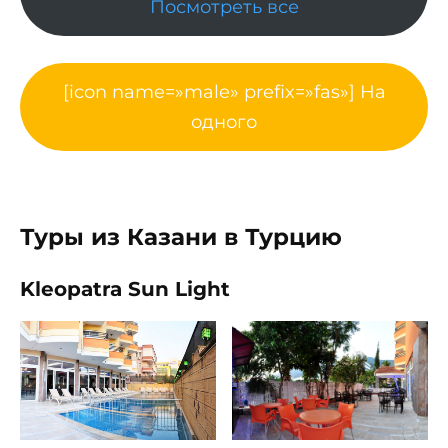
Посмотреть все
[icon name=»male» prefix=»fas»] На
одного
Туры из Казани в Турцию
Kleopatra Sun Light