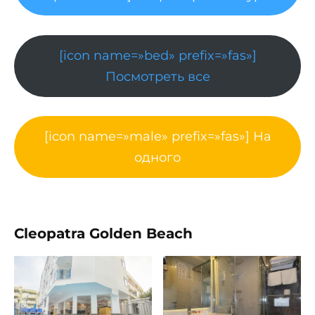
[icon name=»bed» prefix=»fas»]
Посмотреть все
[icon name=»male» prefix=»fas»] На
одного
Cleopatra Golden Beach