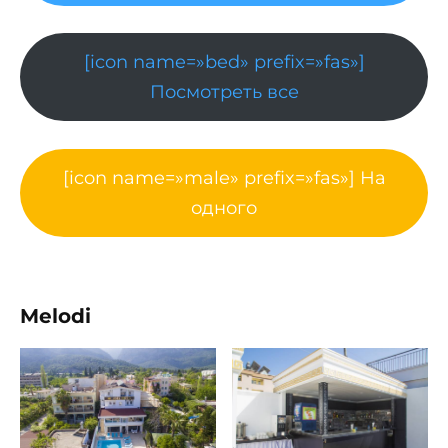
[icon name=»bed» prefix=»fas»]
Посмотреть все
[icon name=»male» prefix=»fas»] На
одного
Melodi