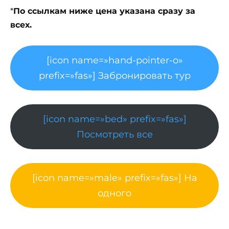
*
По ссылкам ниже цена указана сразу за
всех.
[icon name=»hand-pointer-o»
prefix=»fas»] Забронировать тур
[icon name=»bed» prefix=»fas»]
Посмотреть все
[icon name=»male» prefix=»fas»] На
одного