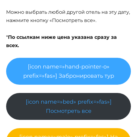
Можно выбрать любой другой отель на эту дату,
нажмите кнопку «Посмотреть все».
*
По ссылкам ниже цена указана сразу за
всех.
[icon name=»hand-pointer-o»
prefix=»fas»] Забронировать тур
[icon name=»bed» prefix=»fas»]
Посмотреть все