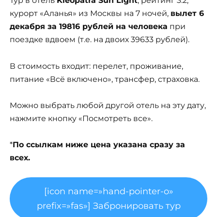
Тур в отель
Kleopatra Sun Light
, рейтинг 3.2,
курорт «Аланья» из Москвы на 7 ночей,
вылет 6
декабря за 19816 рублей на человека
при
поездке вдвоем (т.е. на двоих 39633 рублей).
В стоимость входит: перелет, проживание,
питание «Всё включено», трансфер, страховка.
Можно выбрать любой другой отель на эту дату,
нажмите кнопку «Посмотреть все».
*
По ссылкам ниже цена указана сразу за
всех.
[icon name=»hand-pointer-o»
prefix=»fas»] Забронировать тур