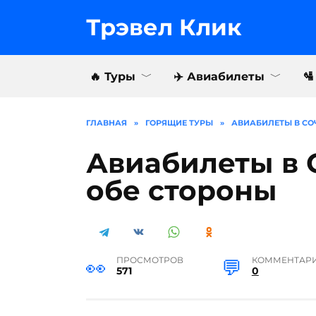
Перейти
к
Трэвел Клик
содержанию
🔥 Туры
✈️ Авиабилеты

ГЛАВНАЯ
»
ГОРЯЩИЕ ТУРЫ
»
АВИАБИЛЕТЫ В СОЧ
Авиабилеты в С
обе стороны
ПРОСМОТРОВ
КОММЕНТАР
571
0