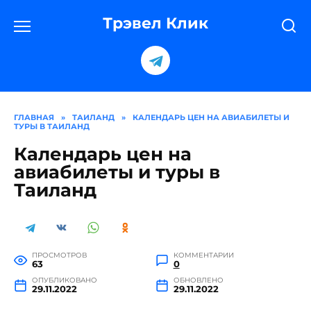
Перейти
к
Трэвел Клик
содержанию
ГЛАВНАЯ
»
ТАИЛАНД
»
КАЛЕНДАРЬ ЦЕН НА АВИАБИЛЕТЫ И
ТУРЫ В ТАИЛАНД
Календарь цен на
авиабилеты и туры в
Таиланд
ПРОСМОТРОВ
КОММЕНТАРИИ
63
0
ОПУБЛИКОВАНО
ОБНОВЛЕНО
29.11.2022
29.11.2022