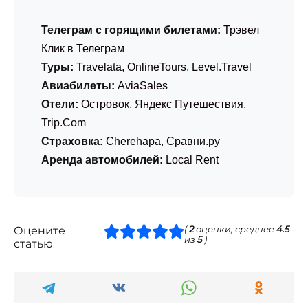
Телеграм с горящими билетами:
Трэвел
Клик в Телеграм
Туры:
Travelata
,
OnlineTours
,
Level.Travel
Авиабилеты:
AviaSales
Отели:
Островок
,
Яндекс Путешествия
,
Trip.Com
Страховка:
Cherehapa
,
Сравни.ру
Аренда автомобилей:
Local Rent
Оцените
(
2
оценки, среднее
4.5
из
5
)
статью