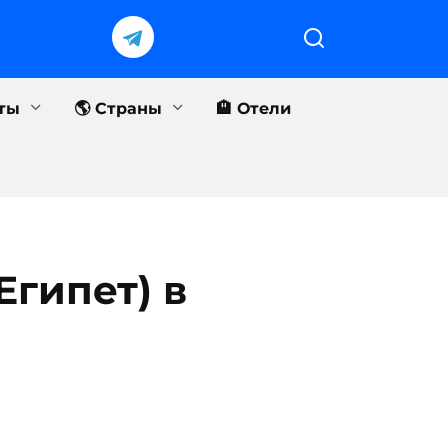
еты
🌎 Страны
🏨 Отели
гипет) в