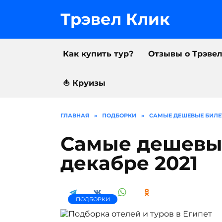
Перейти
к
Трэвел Клик
содержанию
Как купить тур?
Отзывы о Трэве
⛵️ Круизы
ГЛАВНАЯ
»
ПОДБОРКИ
»
САМЫЕ ДЕШЕВЫЕ БИЛЕТЫ
Самые дешевые
декабре 2021
ПОДБОРКИ