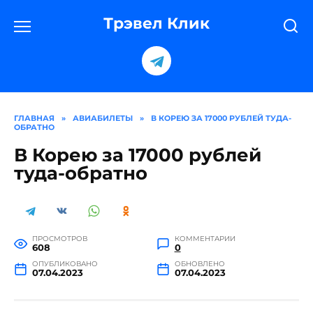
Перейти
к
Трэвел Клик
содержанию
ГЛАВНАЯ
»
АВИАБИЛЕТЫ
»
В КОРЕЮ ЗА 17000 РУБЛЕЙ ТУДА-
ОБРАТНО
В Корею за 17000 рублей
туда-обратно
ПРОСМОТРОВ
КОММЕНТАРИИ
608
0
ОПУБЛИКОВАНО
ОБНОВЛЕНО
07.04.2023
07.04.2023