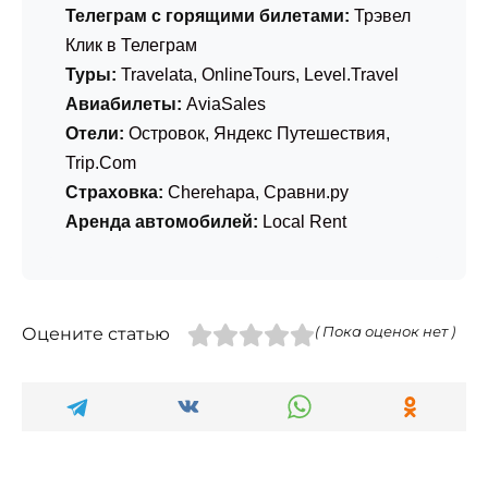
Телеграм с горящими билетами:
Трэвел
Клик в Телеграм
Туры:
Travelata
,
OnlineTours
,
Level.Travel
Авиабилеты:
AviaSales
Отели:
Островок
,
Яндекс Путешествия
,
Trip.Com
Страховка:
Cherehapa
,
Сравни.ру
Аренда автомобилей:
Local Rent
Оцените статью
( Пока оценок нет )