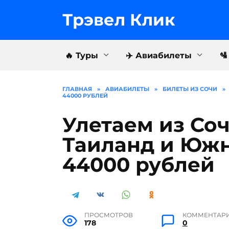
Перейти
к
Трэвел Клик
содержанию
🔥 Туры
✈️ Авиабилеты

ГЛАВНАЯ
»
АВИАБИЛЕТЫ
»
БИЛЕТЫ ИЗ СОЧИ
»
44000 РУБЛЕЙ
Улетаем из Соч
Таиланд и Юж
44000 рублей
ПРОСМОТРОВ
КОММЕНТАР
178
0