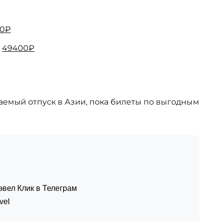
00₽
—
49400₽
аемый отпуск в Азии, пока билеты по выгодным
эвел Клик в Телеграм
vel