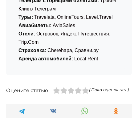
Телеграм с горящими билетами:
Трэвел
Клик в Телеграм
Туры:
Travelata
,
OnlineTours
,
Level.Travel
Авиабилеты:
AviaSales
Отели:
Островок
,
Яндекс Путешествия
,
Trip.Com
Страховка:
Cherehapa
,
Сравни.ру
Аренда автомобилей:
Local Rent
Оцените статью
( Пока оценок нет )