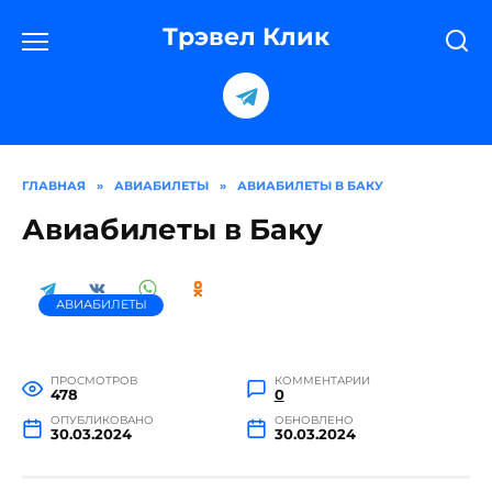
Перейти
к
Трэвел Клик
содержанию
ГЛАВНАЯ
»
АВИАБИЛЕТЫ
»
АВИАБИЛЕТЫ В БАКУ
Авиабилеты в Баку
АВИАБИЛЕТЫ
ПРОСМОТРОВ
КОММЕНТАРИИ
478
0
ОПУБЛИКОВАНО
ОБНОВЛЕНО
30.03.2024
30.03.2024