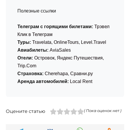
Полезные ссылки
Телеграм с горящими билетами:
Трэвел
Клик в Телеграм
Туры:
Travelata
,
OnlineTours
,
Level.Travel
Авиабилеты:
AviaSales
Отели:
Островок
,
Яндекс Путешествия
,
Trip.Com
Страховка:
Cherehapa
,
Сравни.ру
Аренда автомобилей:
Local Rent
Оцените статью
( Пока оценок нет )