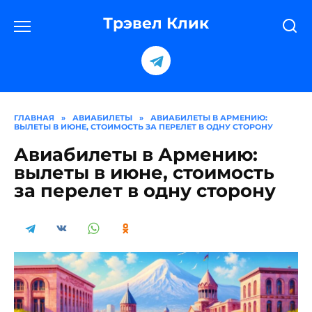
Перейти
к
Трэвел Клик
содержанию
ГЛАВНАЯ
»
АВИАБИЛЕТЫ
»
АВИАБИЛЕТЫ В АРМЕНИЮ:
ВЫЛЕТЫ В ИЮНЕ, СТОИМОСТЬ ЗА ПЕРЕЛЕТ В ОДНУ СТОРОНУ
Авиабилеты в Армению:
вылеты в июне, стоимость
за перелет в одну сторону