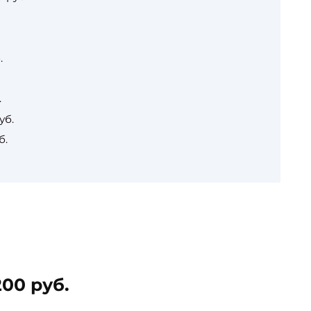
.
.
уб.
б.
00 руб.