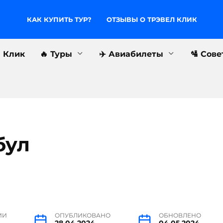
КАК КУПИТЬ ТУР?
ОТЗЫВЫ О ТРЭВЕЛ КЛИК
л Клик
🔥 Туры
✈️ Авиабилеты
🛂 Сов
бул
ИИ
ОПУБЛИКОВАНО
ОБНОВЛЕНО
28.04.2024
04.05.2024