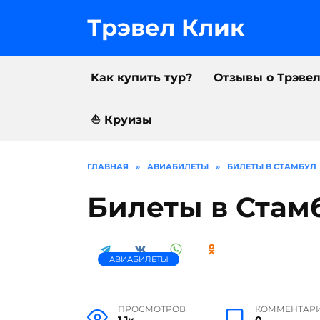
Перейти
к
Трэвел Клик
содержанию
Как купить тур?
Отзывы о Трэве
⛵️ Круизы
ГЛАВНАЯ
»
АВИАБИЛЕТЫ
»
БИЛЕТЫ В СТАМБУЛ
Билеты в Стам
АВИАБИЛЕТЫ
ПРОСМОТРОВ
КОММЕНТАР
1.1к.
0