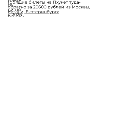
Горящие билеты на Пхукет туда-
обратно за 20600 рублей из Москвы,
Казани, Екатеринбурга
15.05.2026