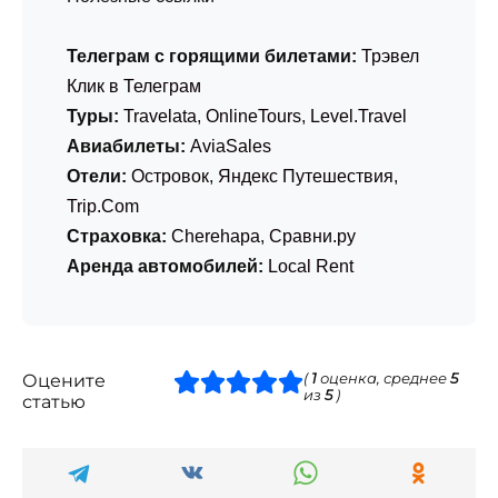
Телеграм с горящими билетами:
Трэвел
Клик в Телеграм
Туры:
Travelata
,
OnlineTours
,
Level.Travel
Авиабилеты:
AviaSales
Отели:
Островок
,
Яндекс Путешествия
,
Trip.Com
Страховка:
Cherehapa
,
Сравни.ру
Аренда автомобилей:
Local Rent
Оцените
(
1
оценка, среднее
5
из
5
)
статью