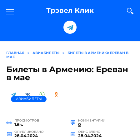
Перейти
к
Трэвел Клик
содержанию
ГЛАВНАЯ
»
АВИАБИЛЕТЫ
»
БИЛЕТЫ В АРМЕНИЮ: ЕРЕВАН В
МАЕ
Билеты в Армению: Ереван
в мае
АВИАБИЛЕТЫ
ПРОСМОТРОВ
КОММЕНТАРИИ
1.6к.
0
ОПУБЛИКОВАНО
ОБНОВЛЕНО
28.04.2024
28.04.2024