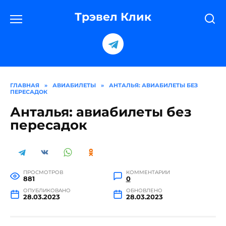
Перейти
к
Трэвел Клик
содержанию
ГЛАВНАЯ
»
АВИАБИЛЕТЫ
»
АНТАЛЬЯ: АВИАБИЛЕТЫ БЕЗ
ПЕРЕСАДОК
Анталья: авиабилеты без
пересадок
ПРОСМОТРОВ
КОММЕНТАРИИ
881
0
ОПУБЛИКОВАНО
ОБНОВЛЕНО
28.03.2023
28.03.2023