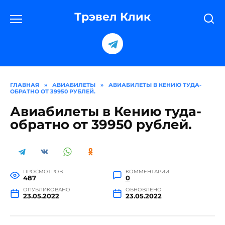
Перейти
к
Трэвел Клик
содержанию
ГЛАВНАЯ
»
АВИАБИЛЕТЫ
»
АВИАБИЛЕТЫ В КЕНИЮ ТУДА-
ОБРАТНО ОТ 39950 РУБЛЕЙ.
Авиабилеты в Кению туда-
обратно от 39950 рублей.
ПРОСМОТРОВ
КОММЕНТАРИИ
487
0
ОПУБЛИКОВАНО
ОБНОВЛЕНО
23.05.2022
23.05.2022