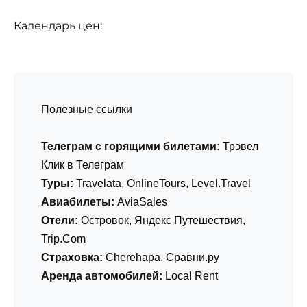
Календарь цен:
Полезные ссылки
Телеграм с горящими билетами:
Трэвел
Клик в Телеграм
Туры:
Travelata
,
OnlineTours
,
Level.Travel
Авиабилеты:
AviaSales
Отели:
Островок
,
Яндекс Путешествия
,
Trip.Com
Страховка:
Cherehapa
,
Сравни.ру
Аренда автомобилей:
Local Rent