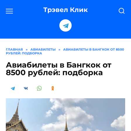
Перейти
к
Трэвел Клик
содержанию
ГЛАВНАЯ
»
АВИАБИЛЕТЫ
»
АВИАБИЛЕТЫ В БАНГКОК ОТ 8500
РУБЛЕЙ: ПОДБОРКА
Авиабилеты в Бангкок от
8500 рублей: подборка