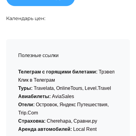
Календарь цен:
Полезные ссылки
Телеграм с горящими билетами:
Трэвел
Клик в Телеграм
Туры:
Travelata
,
OnlineTours
,
Level.Travel
Авиабилеты:
AviaSales
Отели:
Островок
,
Яндекс Путешествия
,
Trip.Com
Страховка:
Cherehapa
,
Сравни.ру
Аренда автомобилей:
Local Rent