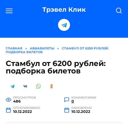
Перейти
к
Трэвел Клик
содержанию
ГЛАВНАЯ
»
АВИАБИЛЕТЫ
»
СТАМБУЛ ОТ 6200 РУБЛЕЙ:
ПОДБОРКА БИЛЕТОВ
Стамбул от 6200 рублей:
подборка билетов
ПРОСМОТРОВ
КОММЕНТАРИИ
486
0
ОПУБЛИКОВАНО
ОБНОВЛЕНО
10.12.2022
10.12.2022