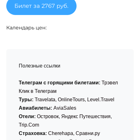
Билет за 2767 руб.
Календарь цен:
Полезные ссылки
Телеграм с горящими билетами:
Трэвел
Клик в Телеграм
Туры:
Travelata
,
OnlineTours
,
Level.Travel
Авиабилеты:
AviaSales
Отели:
Островок
,
Яндекс Путешествия
,
Trip.Com
Страховка:
Cherehapa
,
Сравни.ру