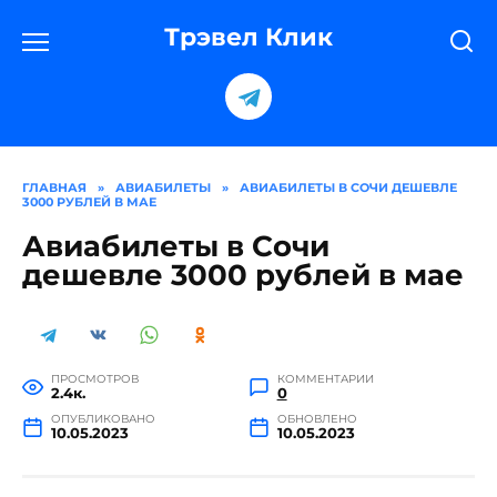
Перейти
к
Трэвел Клик
содержанию
ГЛАВНАЯ
»
АВИАБИЛЕТЫ
»
АВИАБИЛЕТЫ В СОЧИ ДЕШЕВЛЕ
3000 РУБЛЕЙ В МАЕ
Авиабилеты в Сочи
дешевле 3000 рублей в мае
ПРОСМОТРОВ
КОММЕНТАРИИ
2.4к.
0
ОПУБЛИКОВАНО
ОБНОВЛЕНО
10.05.2023
10.05.2023