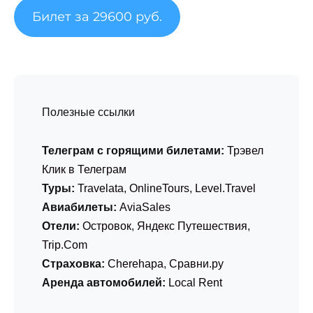
Билет за 29600 руб.
Полезные ссылки
Телеграм с горящими билетами:
Трэвел
Клик в Телеграм
Туры:
Travelata
,
OnlineTours
,
Level.Travel
Авиабилеты:
AviaSales
Отели:
Островок
,
Яндекс Путешествия
,
Trip.Com
Страховка:
Cherehapa
,
Сравни.ру
Аренда автомобилей:
Local Rent