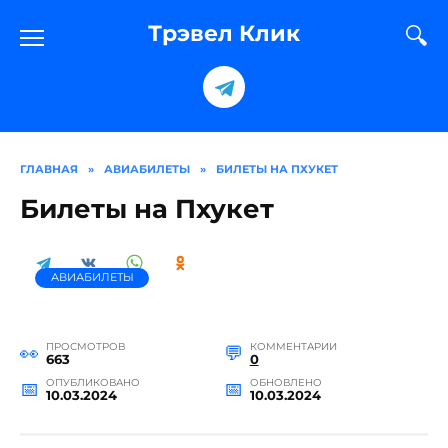
Перейти
к
Трэвел Клик
содержанию
ГЛАВНАЯ
»
АВИАБИЛЕТЫ
»
БИЛЕТЫ НА ПХУКЕТ
Билеты на Пхукет
АВИАБИЛЕТЫ
ПРОСМОТРОВ
КОММЕНТАРИИ
663
0
ОПУБЛИКОВАНО
ОБНОВЛЕНО
10.03.2024
10.03.2024