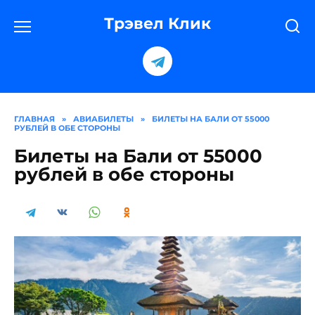
Перейти
к
Трэвел Клик
содержанию
ГЛАВНАЯ
»
АВИАБИЛЕТЫ
»
БИЛЕТЫ НА БАЛИ ОТ 55000
РУБЛЕЙ В ОБЕ СТОРОНЫ
Билеты на Бали от 55000
рублей в обе стороны