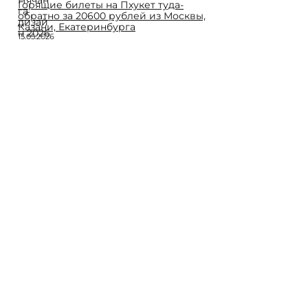
Горящие билеты на Пхукет туда-
обратно за 20600 рублей из Москвы,
Казани, Екатеринбурга
15.05.2026