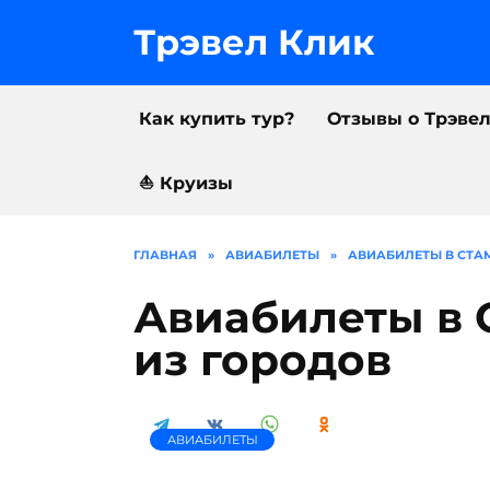
Перейти
к
Трэвел Клик
содержанию
Как купить тур?
Отзывы о Трэве
⛵️ Круизы
ГЛАВНАЯ
»
АВИАБИЛЕТЫ
»
АВИАБИЛЕТЫ В СТА
Авиабилеты в 
из городов
АВИАБИЛЕТЫ