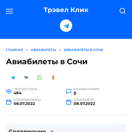
Перейти
к
Трэвел Клик
содержанию
ГЛАВНАЯ
»
АВИАБИЛЕТЫ
»
АВИАБИЛЕТЫ В СОЧИ
Авиабилеты в Сочи
ПРОСМОТРОВ
КОММЕНТАРИИ
484
0
ОПУБЛИКОВАНО
ОБНОВЛЕНО
08.07.2022
08.07.2022
Содержание