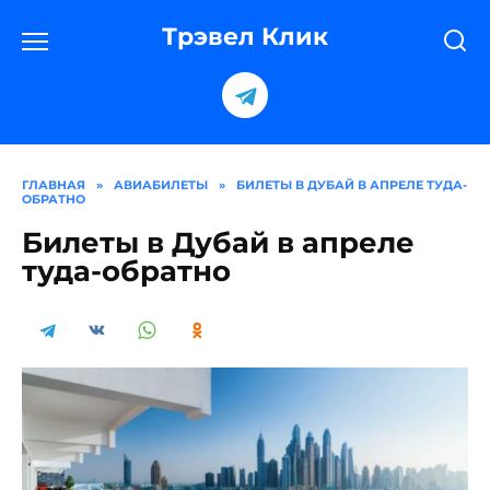
Перейти
к
Трэвел Клик
содержанию
ГЛАВНАЯ
»
АВИАБИЛЕТЫ
»
БИЛЕТЫ В ДУБАЙ В АПРЕЛЕ ТУДА-
ОБРАТНО
Билеты в Дубай в апреле
туда-обратно