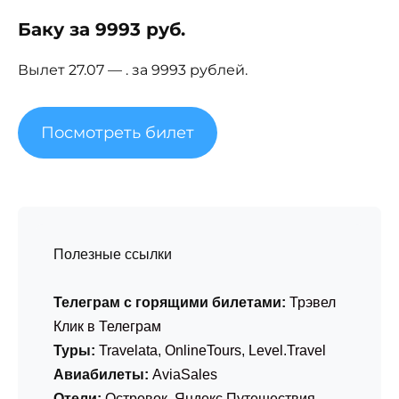
Баку за 9993 руб.
Вылет 27.07 — . за 9993 рублей.
Посмотреть билет
Полезные ссылки
Телеграм с горящими билетами:
Трэвел
Клик в Телеграм
Туры:
Travelata
,
OnlineTours
,
Level.Travel
Авиабилеты:
AviaSales
Отели:
Островок
,
Яндекс Путешествия
,