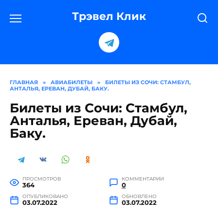
Перейти
к
Трэвел Клик
содержанию
ГЛАВНАЯ
»
АВИАБИЛЕТЫ
»
БИЛЕТЫ ИЗ СОЧИ: СТАМБУЛ,
АНТАЛЬЯ, ЕРЕВАН, ДУБАЙ, БАКУ.
Билеты из Сочи: Стамбул,
Анталья, Ереван, Дубай,
Баку.
ПРОСМОТРОВ
КОММЕНТАРИИ
364
0
ОПУБЛИКОВАНО
ОБНОВЛЕНО
03.07.2022
03.07.2022