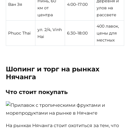
Нинь, 60
деревня и
Ван Зя
4:00–17:00
км от
улов на
центра
рассвете
400 лавок,
ул. 2/4, Vinh
Phuoc Thai
6:30–18:00
цены для
Hai
местных
Шопинг и торг на рынках
Нячанга
Что стоит покупать
На рынках Нячанга стоит охотиться за тем, что