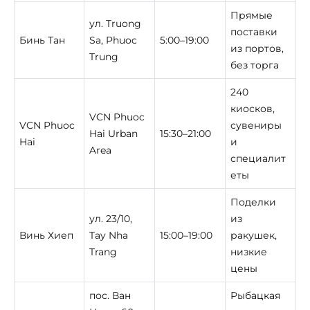
Прямые
ул. Truong
поставки
Бинь Тан
Sa, Phuoc
5:00–19:00
из портов,
Trung
без торга
240
киосков,
VCN Phuoc
VCN Phuoc
сувениры
Hai Urban
15:30–21:00
Hai
и
Area
специалит
еты
Поделки
ул. 23/10,
из
Винь Хиеп
Tay Nha
15:00–19:00
ракушек,
Trang
низкие
цены
пос. Ван
Рыбацкая