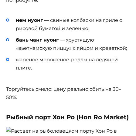
попробуйте:
нем нуонг
— свиные колбаски на гриле с
рисовой бумагой и зеленью;
бань чанг нуонг
— хрустящую
«вьетнамскую пиццу» с яйцом и креветкой;
жареное мороженое-роллы на ледяной
плите.
Торгуйтесь смело: цену реально сбить на 30–
50%.
Рыбный порт Хон Ро (Hon Ro Market)