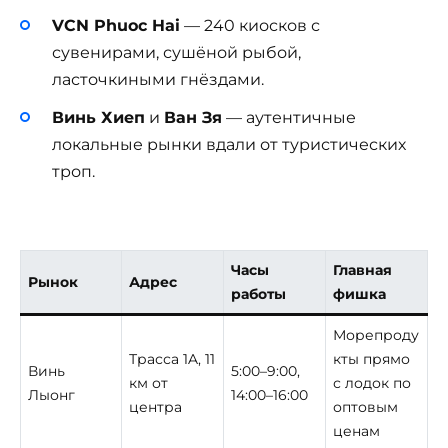
VCN Phuoc Hai
— 240 киосков с
сувенирами, сушёной рыбой,
ласточкиными гнёздами.
Винь Хиеп
и
Ван Зя
— аутентичные
локальные рынки вдали от туристических
троп.
Часы
Главная
Рынок
Адрес
работы
фишка
Морепроду
Трасса 1A, 11
кты прямо
Винь
5:00–9:00,
км от
с лодок по
Лыонг
14:00–16:00
центра
оптовым
ценам