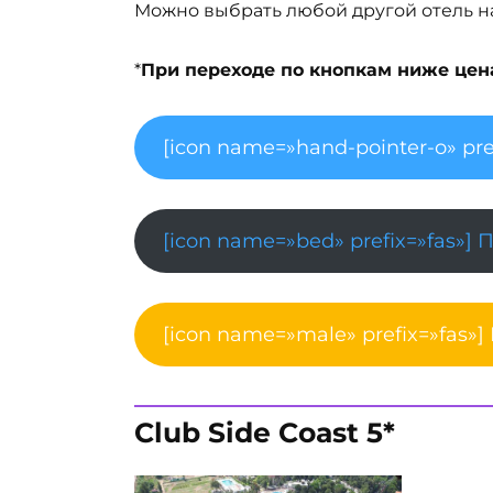
Можно выбрать любой другой отель на 
*
При переходе по кнопкам ниже цена 
[icon name=»hand-pointer-o» pre
[icon name=»bed» prefix=»fas»] 
[icon name=»male» prefix=»fas»]
Club Side Coast 5*