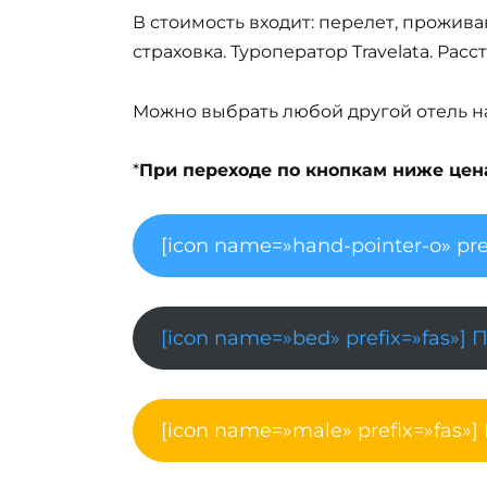
В стоимость входит: перелет, прожива
страховка. Туроператор Travelata. Рас
Можно выбрать любой другой отель на 
*
При переходе по кнопкам ниже цена 
[icon name=»hand-pointer-o» pre
[icon name=»bed» prefix=»fas»] 
[icon name=»male» prefix=»fas»]