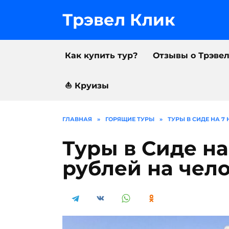
Перейти
к
Трэвел Клик
содержанию
Как купить тур?
Отзывы о Трэве
⛵️ Круизы
ГЛАВНАЯ
»
ГОРЯЩИЕ ТУРЫ
»
ТУРЫ В СИДЕ НА 7
Туры в Сиде на
рублей на чел