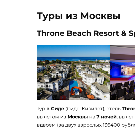
Туры из Москвы
Throne Beach Resort & S
Тур
в Сиде
(Сиде: Кизилот), отель
Thro
вылетом из
Москвы
на
7 ночей
, выле
вдвоем (за двух взрослых 136400 рубле