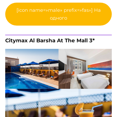
[icon name=»male» prefix=»fas»] На
одного
Citymax Al Barsha At The Mall 3*