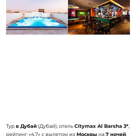
Тур
в Дубай
(Дубай), отель
Citymax Al Barsha 3*
,
рейтинг «4,7» с вылетом из
Москвы
на
7 ночей
,