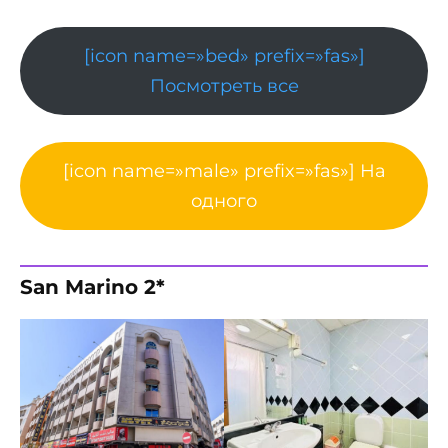
[icon name=»bed» prefix=»fas»]
Посмотреть все
[icon name=»male» prefix=»fas»] На
одного
San Marino 2*