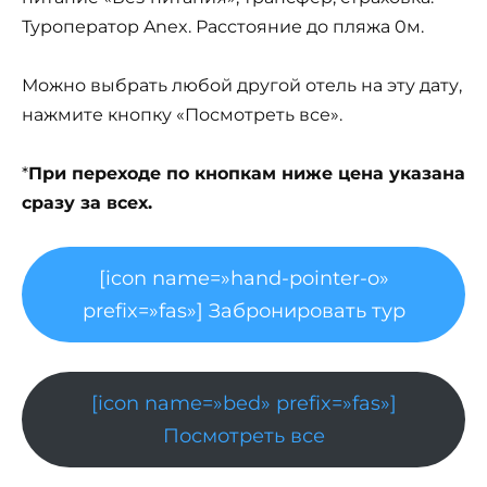
Туроператор Anex. Расстояние до пляжа 0м.
Можно выбрать любой другой отель на эту дату,
нажмите кнопку «Посмотреть все».
*
При переходе по кнопкам ниже цена указана
сразу за всех.
[icon name=»hand-pointer-o»
prefix=»fas»] Забронировать тур
[icon name=»bed» prefix=»fas»]
Посмотреть все