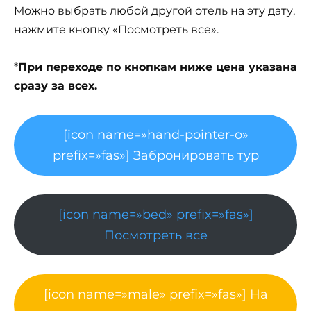
Можно выбрать любой другой отель на эту дату,
нажмите кнопку «Посмотреть все».
*
При переходе по кнопкам ниже цена указана
сразу за всех.
[icon name=»hand-pointer-o»
prefix=»fas»] Забронировать тур
[icon name=»bed» prefix=»fas»]
Посмотреть все
[icon name=»male» prefix=»fas»] На