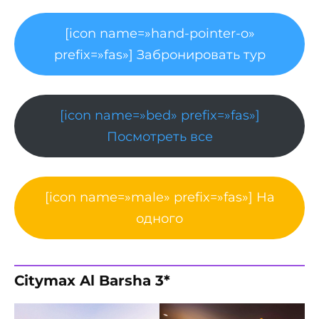
[icon name=»hand-pointer-o»
prefix=»fas»] Забронировать тур
[icon name=»bed» prefix=»fas»]
Посмотреть все
[icon name=»male» prefix=»fas»] На
одного
Citymax Al Barsha 3*