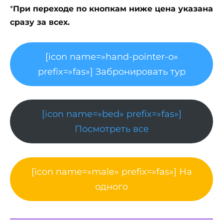
*
При переходе по кнопкам ниже цена указана
сразу за всех.
[icon name=»hand-pointer-o»
prefix=»fas»] Забронировать тур
[icon name=»bed» prefix=»fas»]
Посмотреть все
[icon name=»male» prefix=»fas»] На
одного