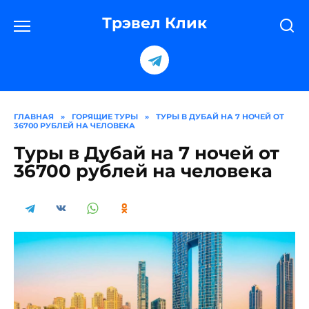
Перейти
к
Трэвел Клик
содержанию
ГЛАВНАЯ
»
ГОРЯЩИЕ ТУРЫ
»
ТУРЫ В ДУБАЙ НА 7 НОЧЕЙ ОТ
36700 РУБЛЕЙ НА ЧЕЛОВЕКА
Туры в Дубай на 7 ночей от
36700 рублей на человека