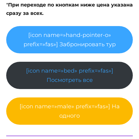
*
При переходе по кнопкам ниже цена указана
сразу за всех.
[icon name=»hand-pointer-o»
prefix=»fas»] Забронировать тур
[icon name=»bed» prefix=»fas»]
Посмотреть все
[icon name=»male» prefix=»fas»] На
одного