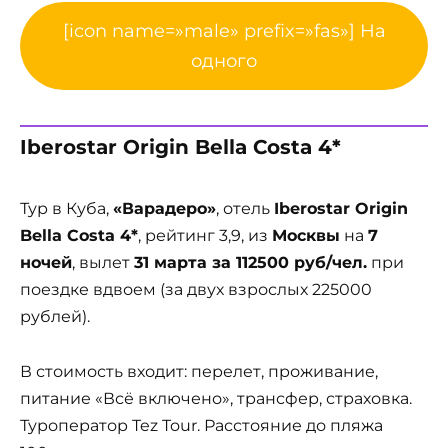
[icon name=»male» prefix=»fas»] На
одного
Iberostar Origin Bella Costa 4*
Тур в Куба,
«Варадеро»
, отель
Iberostar Origin
Bella Costa 4*
, рейтинг 3,9, из
Москвы
на
7
ночей
, вылет
31 марта за 112500 руб/чел.
при
поездке вдвоем (за двух взрослых 225000
рублей).
В стоимость входит: перелет, проживание,
питание «Всё включено», трансфер, страховка.
Туроператор Tez Tour. Расстояние до пляжа