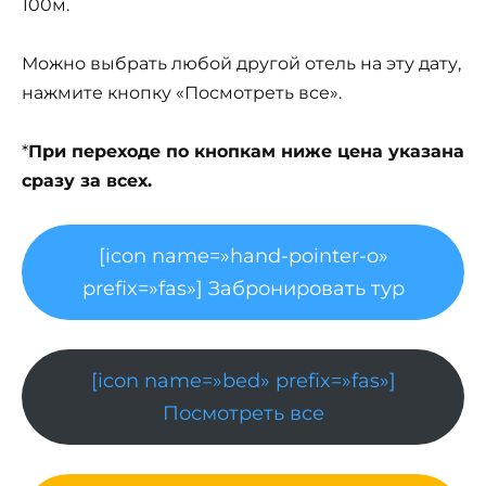
100м.
Можно выбрать любой другой отель на эту дату,
нажмите кнопку «Посмотреть все».
*
При переходе по кнопкам ниже цена указана
сразу за всех.
[icon name=»hand-pointer-o»
prefix=»fas»] Забронировать тур
[icon name=»bed» prefix=»fas»]
Посмотреть все