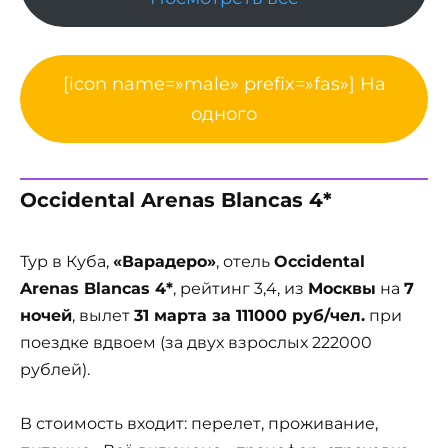
[icon name=»male» prefix=»fas»] На
одного
Occidental Arenas Blancas 4*
Тур в Куба,
«Варадеро»
, отель
Occidental
Arenas Blancas 4*
, рейтинг 3,4, из
Москвы
на
7
ночей
, вылет
31 марта за 111000 руб/чел.
при
поездке вдвоем (за двух взрослых 222000
рублей).
В стоимость входит: перелет, проживание,