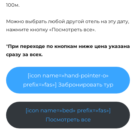
100м.
Можно выбрать любой другой отель на эту дату,
нажмите кнопку «Посмотреть все».
*
При переходе по кнопкам ниже цена указана
сразу за всех.
[icon name=»hand-pointer-o»
prefix=»fas»] Забронировать тур
[icon name=»bed» prefix=»fas»]
Посмотреть все