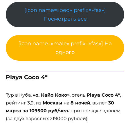
[icon name=»bed» prefix=»fas»]
Посмотреть все
[icon name=»male» prefix=»fas»] На
одного
Playa Coco 4*
Тур в Куба,
«о. Кайо Коко»
, отель
Playa Coco 4*
,
рейтинг 3,9, из
Москвы
на
8 ночей
, вылет
30
марта за 109500 руб/чел.
при поездке вдвоем
(за двух взрослых 219000 рублей).