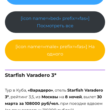
[icon name=»bed» prefix=»fas»]
Посмотреть все
[icon name=»male» prefix=»fas»] На
одного
Starfish Varadero 3*
Тур в Куба,
«Варадеро»
, отель
Starfish Varadero
3*
, рейтинг 3,5, из
Москвы
на
8 ночей
, вылет
30
марта за 108000 руб/чел.
при поездке вдвоем