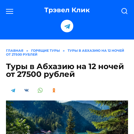
Перейти
к
Трэвел Клик
содержанию
ГЛАВНАЯ
»
ГОРЯЩИЕ ТУРЫ
»
ТУРЫ В АБХАЗИЮ НА 12 НОЧЕЙ
ОТ 27500 РУБЛЕЙ
Туры в Абхазию на 12 ночей
от 27500 рублей