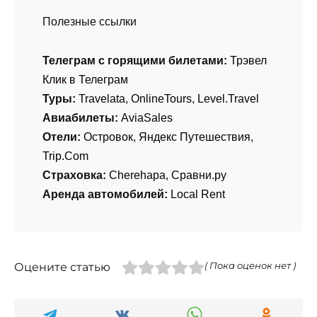
Полезные ссылки
Телеграм с горящими билетами:
Трэвел
Клик в Телеграм
Туры:
Travelata
,
OnlineTours
,
Level.Travel
Авиабилеты:
AviaSales
Отели:
Островок
,
Яндекс Путешествия
,
Trip.Com
Страховка:
Cherehapa
,
Сравни.ру
Аренда автомобилей:
Local Rent
Оцените статью
( Пока оценок нет )