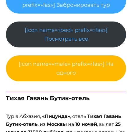
prefix=»fas»] Забронировать тур
[icon name=»bed» prefix=»fas»]
Посмотреть все
[icon name=»male» prefix=»fas»] На
одного
Тихая Гавань Бутик-отель
Тур в Абхазия,
«Пицунда»
, отель
Тихая Гавань
Бутик-отель
, из
Москвы
на
10 ночей
, вылет
25