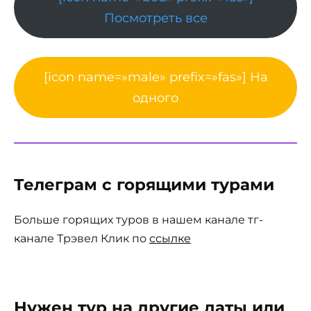
Посмотреть все
[icon name=»male» prefix=»fas»] На
одного
Телеграм с горящими турами
Больше горящих туров в нашем канале тг-
канале Трэвел Клик по
ссылке
Нужен тур на другие даты или