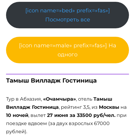
[icon name=»bed» prefix=»fas»]
Посмотреть все
[icon name=»male» prefix=»fas»] На
одного
Тамыш Вилладж Гостиница
Тур в Абхазия,
«Очамчыра»
, отель
Тамыш
Вилладж Гостиница
, рейтинг 3,5, из
Москвы
на
10 ночей
, вылет
27 июня за 33500 руб/чел.
при
поездке вдвоем (за двух взрослых 67000
рублей).