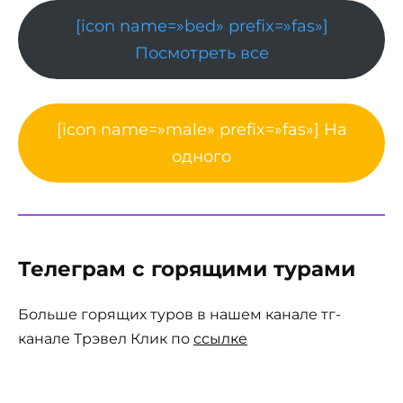
[icon name=»bed» prefix=»fas»]
Посмотреть все
[icon name=»male» prefix=»fas»] На
одного
Телеграм с горящими турами
Больше горящих туров в нашем канале тг-
канале Трэвел Клик по
ссылке