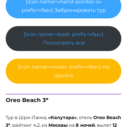
[icon name=»hand-pointer-o»
prefix=»fas»] Забронировать тур
[icon name=»bed» prefix=»fas»]
Посмотреть все
[icon name=»male» prefix=»fas»] На
одного
Oreo Beach 3*
Тур в Шри-Ланка,
«Калутара»
, отель
Oreo Beach
3*
, рейтинг 4,2, из
Москвы
на
8 ночей
, вылет
12