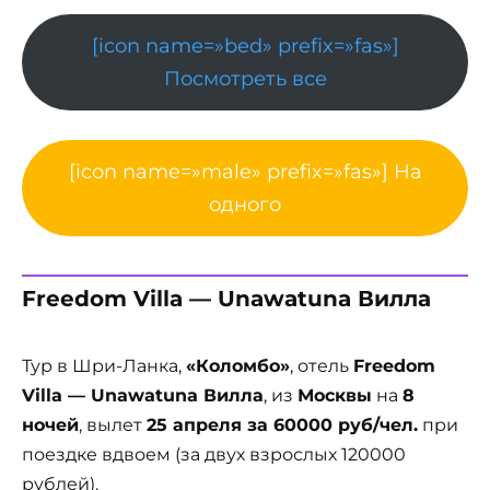
[icon name=»bed» prefix=»fas»]
Посмотреть все
[icon name=»male» prefix=»fas»] На
одного
Freedom Villa — Unawatuna Вилла
Тур в Шри-Ланка,
«Коломбо»
, отель
Freedom
Villa — Unawatuna Вилла
, из
Москвы
на
8
ночей
, вылет
25 апреля за 60000 руб/чел.
при
поездке вдвоем (за двух взрослых 120000
рублей).