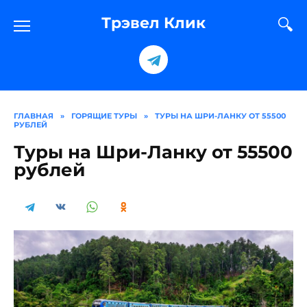
Перейти
к
Трэвел Клик
содержанию
ГЛАВНАЯ
»
ГОРЯЩИЕ ТУРЫ
»
ТУРЫ НА ШРИ-ЛАНКУ ОТ 55500
РУБЛЕЙ
Туры на Шри-Ланку от 55500
рублей