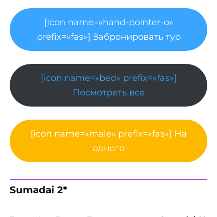
[icon name=»hand-pointer-o»
prefix=»fas»] Забронировать тур
[icon name=»bed» prefix=»fas»]
Посмотреть все
[icon name=»male» prefix=»fas»] На
одного
Sumadai 2*