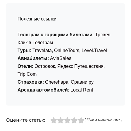
Полезные ссылки
Телеграм с горящими билетами:
Трэвел
Клик в Телеграм
Туры:
Travelata
,
OnlineTours
,
Level.Travel
Авиабилеты:
AviaSales
Отели:
Островок
,
Яндекс Путешествия
,
Trip.Com
Страховка:
Cherehapa
,
Сравни.ру
Аренда автомобилей:
Local Rent
Оцените статью
( Пока оценок нет )