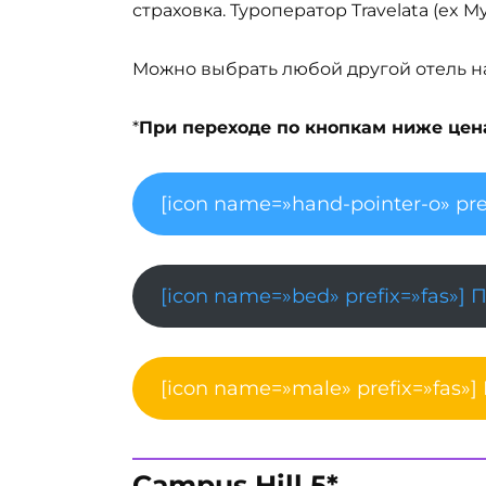
страховка. Туроператор Travelata (ex 
Можно выбрать любой другой отель на 
*
При переходе по кнопкам ниже цена 
[icon name=»hand-pointer-o» pre
[icon name=»bed» prefix=»fas»] 
[icon name=»male» prefix=»fas»]
Campus Hill 5*