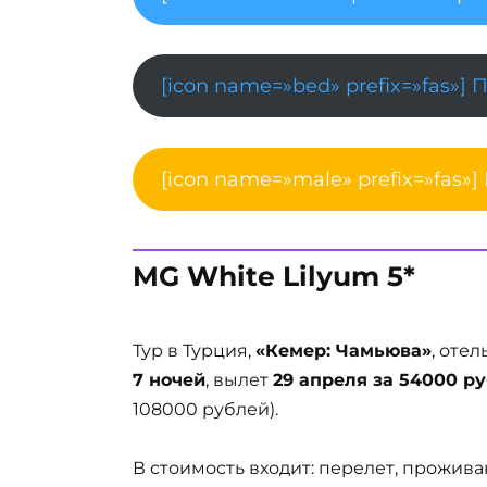
[icon name=»bed» prefix=»fas»] 
[icon name=»male» prefix=»fas»]
MG White Lilyum 5*
Тур в Турция,
«Кемер: Чамьюва»
, отел
7 ночей
, вылет
29 апреля за 54000 ру
108000 рублей).
В стоимость входит: перелет, прожива