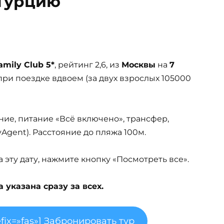
 Турцию
amily Club 5*
, рейтинг 2,6, из
Москвы
на
7
ри поездке вдвоем (за двух взрослых 105000
ние, питание «Всё включено», трансфер,
MyAgent). Расстояние до пляжа 100м.
эту дату, нажмите кнопку «Посмотреть все».
указана сразу за всех.
fix=»fas»] Забронировать тур