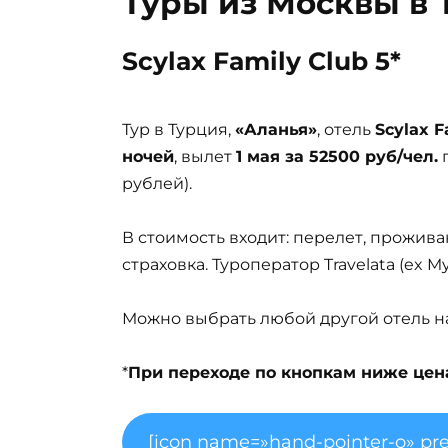
Туры из Москвы в
Scylax Family Club 5*
Тур в Турция,
«Аланья»
, отель
Scylax F
ночей
, вылет
1 мая за 52500 руб/чел.
п
рублей).
В стоимость входит: перелет, прожива
страховка. Туроператор Travelata (ex 
Можно выбрать любой другой отель на 
*
При переходе по кнопкам ниже цена 
[icon name=»hand-pointer-o» pre