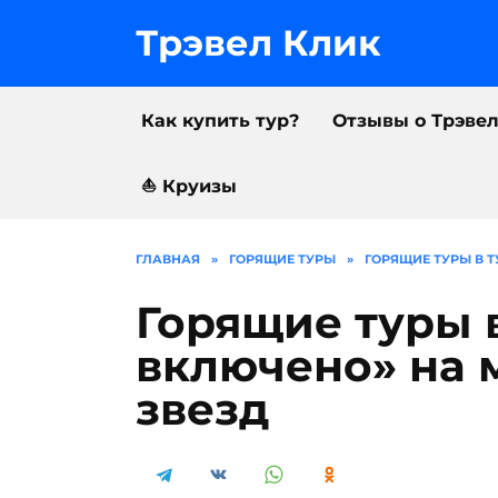
Перейти
к
Трэвел Клик
содержанию
Как купить тур?
Отзывы о Трэве
⛵️ Круизы
ГЛАВНАЯ
»
ГОРЯЩИЕ ТУРЫ
»
ГОРЯЩИЕ ТУРЫ В Т
Горящие туры 
включено» на м
звезд