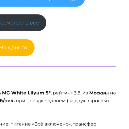
Посмотреть все
 На одного
ь
MG White Lilyum 5*
, рейтинг 3,8, из
Москвы
на
б/чел.
при поездке вдвоем (за двух взрослых
ние, питание «Всё включено», трансфер,