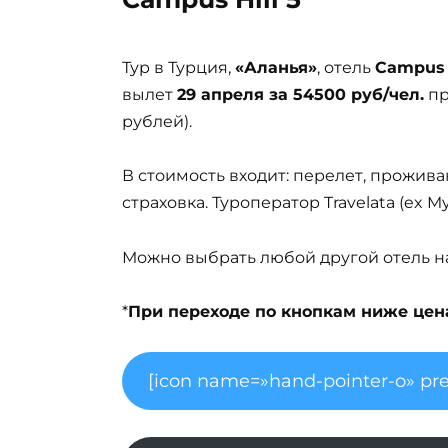
Тур в Турция,
«Аланья»
, отель
Campus H
вылет
29 апреля за 54500 руб/чел.
пр
рублей).
В стоимость входит: перелет, прожива
страховка. Туроператор Travelata (ex 
Можно выбрать любой другой отель на 
*
При переходе по кнопкам ниже цена 
[icon name=»hand-pointer-o» pre