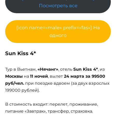
Посмотреть все
[icon name=»male» prefix=»fas»] На
одного
Sun Kiss 4*
Тур в Вьетнам,
«Нячанг»
, отель
Sun Kiss 4*
, из
Москвы
на
11 ночей
, вылет
24 марта за 99500
руб/чел.
при поездке вдвоем (за двух взрослых
199000 рублей).
В стоимость входит: перелет, проживание,
питание «Завтрак», трансфер, страховка.