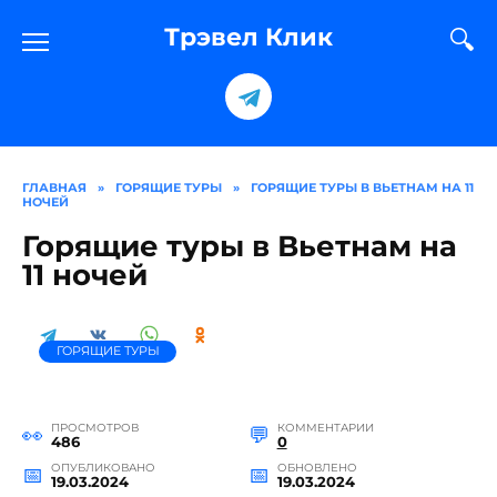
Перейти
к
Трэвел Клик
содержанию
ГЛАВНАЯ
»
ГОРЯЩИЕ ТУРЫ
»
ГОРЯЩИЕ ТУРЫ В ВЬЕТНАМ НА 11
НОЧЕЙ
Горящие туры в Вьетнам на
11 ночей
ГОРЯЩИЕ ТУРЫ
ПРОСМОТРОВ
КОММЕНТАРИИ
486
0
ОПУБЛИКОВАНО
ОБНОВЛЕНО
19.03.2024
19.03.2024