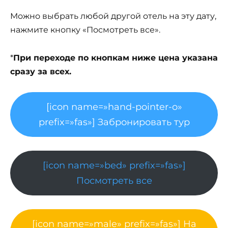
Можно выбрать любой другой отель на эту дату,
нажмите кнопку «Посмотреть все».
*
При переходе по кнопкам ниже цена указана
сразу за всех.
[icon name=»hand-pointer-o»
prefix=»fas»] Забронировать тур
[icon name=»bed» prefix=»fas»]
Посмотреть все
[icon name=»male» prefix=»fas»] На