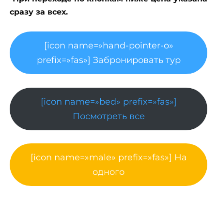
сразу за всех.
[icon name=»hand-pointer-o»
prefix=»fas»] Забронировать тур
[icon name=»bed» prefix=»fas»]
Посмотреть все
[icon name=»male» prefix=»fas»] На
одного