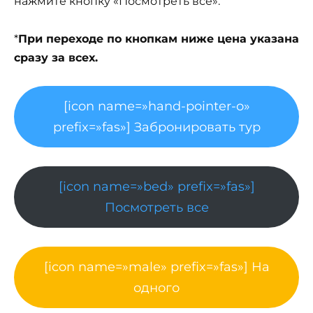
нажмите кнопку «Посмотреть все».
*
При переходе по кнопкам ниже цена указана
сразу за всех.
[icon name=»hand-pointer-o»
prefix=»fas»] Забронировать тур
[icon name=»bed» prefix=»fas»]
Посмотреть все
[icon name=»male» prefix=»fas»] На
одного