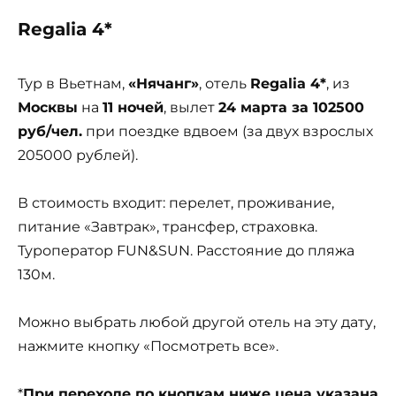
Regalia 4*
Тур в Вьетнам,
«Нячанг»
, отель
Regalia 4*
, из
Москвы
на
11 ночей
, вылет
24 марта за 102500
руб/чел.
при поездке вдвоем (за двух взрослых
205000 рублей).
В стоимость входит: перелет, проживание,
питание «Завтрак», трансфер, страховка.
Туроператор FUN&SUN. Расстояние до пляжа
130м.
Можно выбрать любой другой отель на эту дату,
нажмите кнопку «Посмотреть все».
*
При переходе по кнопкам ниже цена указана