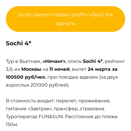
[icon name=»male» prefix=»fas»] На
одного
Sochi 4*
Тур в Вьетнам,
«Нячанг»
, отель
Sochi 4*
, рейтинг
3,9, из
Москвы
на
11 ночей
, вылет
24 марта за
100500 руб/чел.
при поездке вдвоем (за двух
взрослых 201000 рублей).
В стоимость входит: перелет, проживание,
питание «Завтрак», трансфер, страховка.
Туроператор FUN&SUN. Расстояние до пляжа
150м.