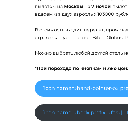
вылетом из
Москвы
на
7 ночей
, выле
вдвоем (за двух взрослых 103000 рубле
В стоимость входит: перелет, прожива
страховка. Туроператор Biblio Globus.
Можно выбрать любой другой отель на 
*
При переходе по кнопкам ниже цена 
[icon name=»hand-pointer-o» pre
[icon name=»bed» prefix=»fas»] 