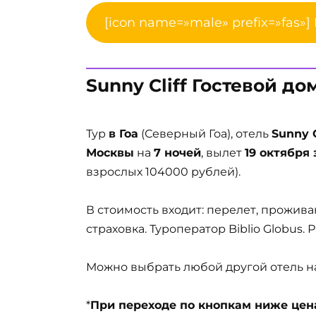
[icon name=»male» prefix=»fas»]
Sunny Cliff Гостевой до
Тур
в Гоа
(Северный Гоа), отель
Sunny C
Москвы
на
7 ночей
, вылет
19 октября 
взрослых 104000 рублей).
В стоимость входит: перелет, прожива
страховка. Туроператор Biblio Globus.
Можно выбрать любой другой отель на 
*
При переходе по кнопкам ниже цена 