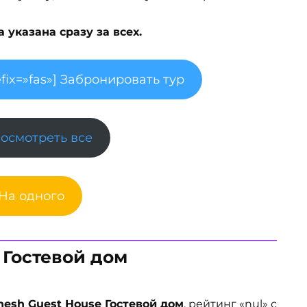
указана сразу за всех.
fix=»fas»] Забронировать тур
Посмотреть все
 На одного
 Гостевой дом
esh Guest House Гостевой дом
, рейтинг «nul» с