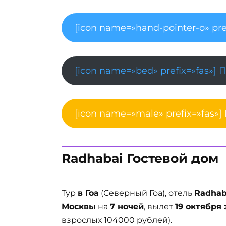
[icon name=»hand-pointer-o» pre
[icon name=»bed» prefix=»fas»] 
[icon name=»male» prefix=»fas»]
Radhabai Гостевой дом
Тур
в Гоа
(Северный Гоа), отель
Radhab
Москвы
на
7 ночей
, вылет
19 октября 
взрослых 104000 рублей).