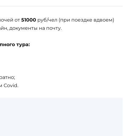
ночей от
51000
руб/чел (при поездке вдвоем)
айн, документы на почту.
пного тура:
ратно;
 Covid.