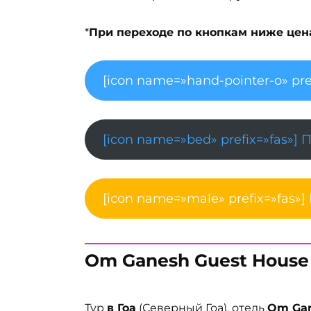
*
При переходе по кнопкам ниже цена 
[icon name=»hand-pointer-o» pre
[icon name=»bed» prefix=»fas»] 
[icon name=»male» prefix=»fas»]
Om Ganesh Guest House
Тур
в Гоа
(Северный Гоа), отель
Om Gan