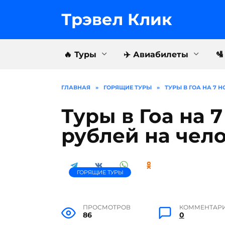
Перейти
к
Трэвел Клик
содержанию
🔥 Туры
✈️ Авиабилеты

ГЛАВНАЯ
»
ГОРЯЩИЕ ТУРЫ
»
ТУРЫ В ГОА НА 7 Н
Туры в Гоа на 7
рублей на чел
ГОРЯЩИЕ ТУРЫ
ПРОСМОТРОВ
КОММЕНТАР
86
0