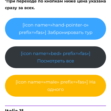
*
При переходе по кнопкам ниже цена указана
сразу за всех.
[icon name=»hand-pointer-o»
prefix=»fas»] Забронировать тур
[icon name=»bed» prefix=»fas»]
Посмотреть все
[icon name=»male» prefix=»fas»] На
одного
Italia 1*