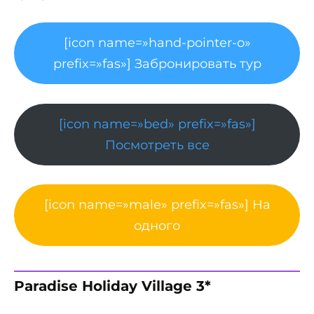
[icon name=»hand-pointer-o»
prefix=»fas»] Забронировать тур
[icon name=»bed» prefix=»fas»]
Посмотреть все
[icon name=»male» prefix=»fas»] На
одного
Paradise Holiday Village 3*