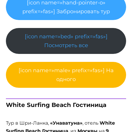
[icon name=»hand-pointer-o»
prefix=»fas»] Забронировать тур
[icon name=»bed» prefix=»fas»]
Посмотреть все
[icon name=»male» prefix=»fas»] На
одного
White Surfing Beach Гостиница
Тур в Шри-Ланка,
«Унаватуна»
, отель
White
Surfing Beach Гостиница
, из
Москвы
на
9