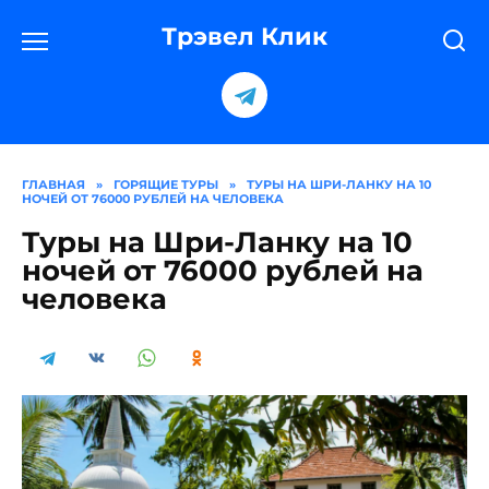
Перейти
к
Трэвел Клик
содержанию
ГЛАВНАЯ
»
ГОРЯЩИЕ ТУРЫ
»
ТУРЫ НА ШРИ-ЛАНКУ НА 10
НОЧЕЙ ОТ 76000 РУБЛЕЙ НА ЧЕЛОВЕКА
Туры на Шри-Ланку на 10
ночей от 76000 рублей на
человека