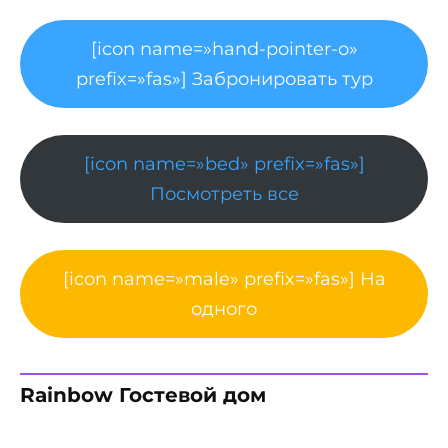
[icon name=»hand-pointer-o»
prefix=»fas»] Забронировать тур
[icon name=»bed» prefix=»fas»]
Посмотреть все
[icon name=»male» prefix=»fas»] На
одного
Rainbow Гостевой дом