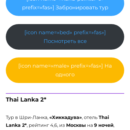
prefix=»fas»] Забронировать тур
[icon name=»bed» prefix=»fas»]
Посмотреть все
[icon name=»male» prefix=»fas»] На
одного
Thai Lanka 2*
Тур в Шри-Ланка,
«Хиккадува»
, отель
Thai
Lanka 2*
, рейтинг 4,6, из
Москвы
на
9 ночей
,