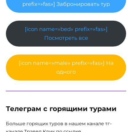
prefix=»fas»] Забронировать тур
[icon name=»bed» prefix=»fas»]
Посмотреть все
[icon name=»male» prefix=»fas»] На
одного
Телеграм с горящими турами
Больше горящих туров в нашем канале тг-
канале Трэвел Клик по
ссылке