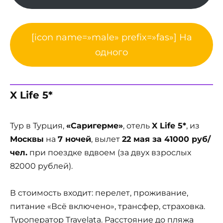
[icon name=»male» prefix=»fas»] На
одного
X Life 5*
Тур в Турция,
«Саригерме»
, отель
X Life 5*
, из
Москвы
на
7 ночей
, вылет
22 мая за 41000 руб/
чел.
при поездке вдвоем (за двух взрослых
82000 рублей).
В стоимость входит: перелет, проживание,
питание «Всё включено», трансфер, страховка.
Туроператор Travelata. Расстояние до пляжа