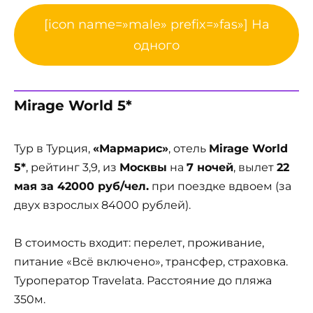
[icon name=»male» prefix=»fas»] На
одного
Mirage World 5*
Тур в Турция,
«Мармарис»
, отель
Mirage World
5*
, рейтинг 3,9, из
Москвы
на
7 ночей
, вылет
22
мая за 42000 руб/чел.
при поездке вдвоем (за
двух взрослых 84000 рублей).
В стоимость входит: перелет, проживание,
питание «Всё включено», трансфер, страховка.
Туроператор Travelata. Расстояние до пляжа
350м.