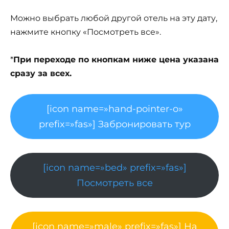
Можно выбрать любой другой отель на эту дату,
нажмите кнопку «Посмотреть все».
*
При переходе по кнопкам ниже цена указана
сразу за всех.
[icon name=»hand-pointer-o»
prefix=»fas»] Забронировать тур
[icon name=»bed» prefix=»fas»]
Посмотреть все
[icon name=»male» prefix=»fas»] На