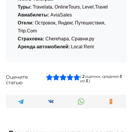
Туры:
Travelata
,
OnlineTours
,
Level.Travel
Авиабилеты:
AviaSales
Отели:
Островок
,
Яндекс Путешествия
,
Trip.Com
Страховка:
Cherehapa
,
Сравни.ру
Аренда автомобилей:
Local Rent
Оцените
(
2
оценки, среднее
5
из
5
)
статью