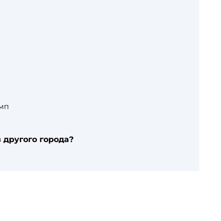
омп
 другого города?