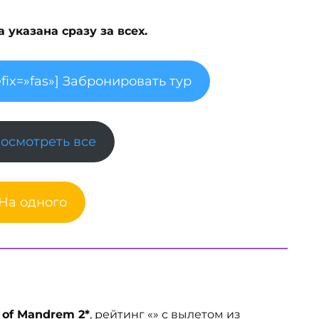
указана сразу за всех.
fix=»fas»] Забронировать тур
Посмотреть все
 На одного
 of Mandrem 2*
, рейтинг «» с вылетом из