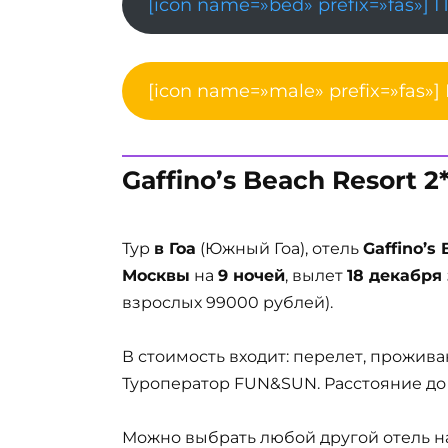
[icon name=»bed» prefix=»fas»] 
[icon name=»male» prefix=»fas»]
Gaffino’s Beach Resort 2
Тур
в Гоа
(Южный Гоа), отель
Gaffino’s 
Москвы
на
9 ночей
, вылет
18 декабря 
взрослых 99000 рублей).
В стоимость входит: перелет, проживан
Туроператор FUN&SUN. Расстояние до
Можно выбрать любой другой отель на 