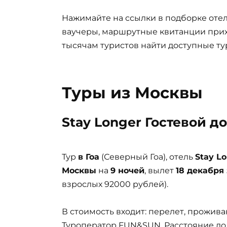
Нажимайте на ссылки в подборке отел
ваучеры, маршрутные квитанции прих
тысячам туристов найти доступные ту
Туры из Москвы
Stay Longer Гостевой д
Тур
в Гоа
(Северный Гоа), отель
Stay L
Москвы
на
9 ночей
, вылет
18 декабря 
взрослых 92000 рублей).
В стоимость входит: перелет, проживан
Туроператор FUN&SUN. Расстояние до