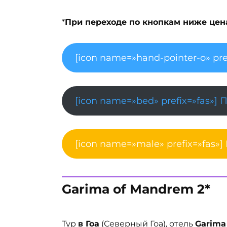
*
При переходе по кнопкам ниже цена 
[icon name=»hand-pointer-o» pre
[icon name=»bed» prefix=»fas»] 
[icon name=»male» prefix=»fas»]
Garima of Mandrem 2*
Тур
в Гоа
(Северный Гоа), отель
Garima