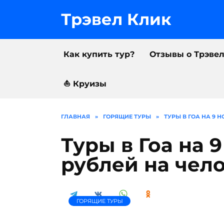
Перейти
к
Трэвел Клик
содержанию
Как купить тур?
Отзывы о Трэве
⛵️ Круизы
ГЛАВНАЯ
»
ГОРЯЩИЕ ТУРЫ
»
ТУРЫ В ГОА НА 9 
Туры в Гоа на 
рублей на чел
ГОРЯЩИЕ ТУРЫ