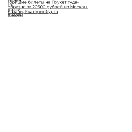
Горящие билеты на Пхукет туда-
обратно за 20600 рублей из Москвы,
Казани, Екатеринбурга
15.05.2026