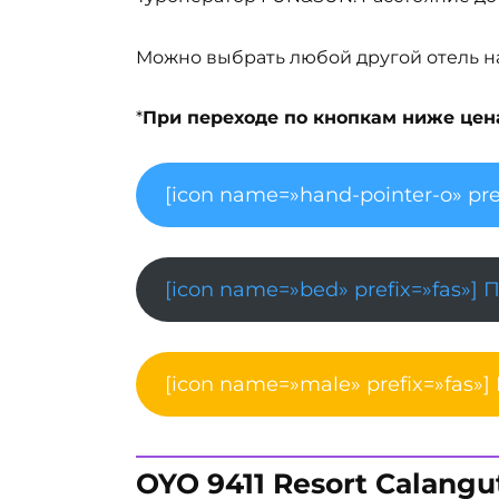
Можно выбрать любой другой отель на 
*
При переходе по кнопкам ниже цена 
[icon name=»hand-pointer-o» pre
[icon name=»bed» prefix=»fas»] 
[icon name=»male» prefix=»fas»]
OYO 9411 Resort Calangu