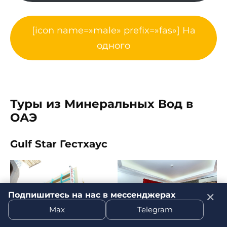
[icon name=»male» prefix=»fas»] На
одного
Туры из Минеральных Вод в
ОАЭ
Gulf Star Гестхаус
Подпишитесь на нас в мессенджерах
✕
Max
Telegram