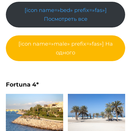
[icon name=»bed» prefix=»fas»]
Посмотреть все
[icon name=»male» prefix=»fas»] На
одного
Fortuna 4*