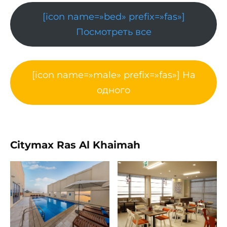
[icon name=»bed» prefix=»fas»]
Посмотреть все
[icon name=»male» prefix=»fas»] На
одного
Citymax Ras Al Khaimah