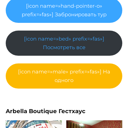
[icon name=»hand-pointer-o»
prefix=»fas»] Забронировать тур
[icon name=»bed» prefix=»fas»]
Посмотреть все
[icon name=»male» prefix=»fas»] На
одного
Arbella Boutique Гестхаус