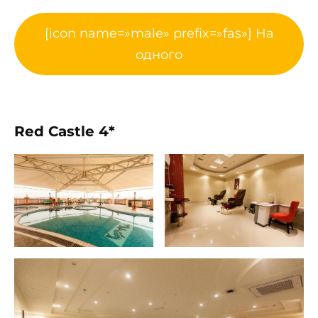
[icon name=»male» prefix=»fas»] На
одного
Red Castle 4*