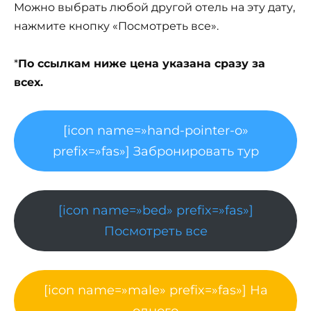
Можно выбрать любой другой отель на эту дату,
нажмите кнопку «Посмотреть все».
*
По ссылкам ниже цена указана сразу за
всех.
[icon name=»hand-pointer-o»
prefix=»fas»] Забронировать тур
[icon name=»bed» prefix=»fas»]
Посмотреть все
[icon name=»male» prefix=»fas»] На