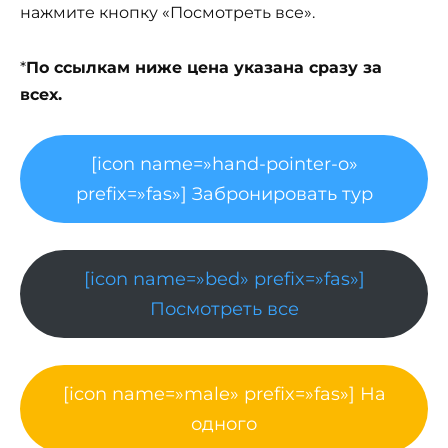
нажмите кнопку «Посмотреть все».
*
По ссылкам ниже цена указана сразу за
всех.
[icon name=»hand-pointer-o»
prefix=»fas»] Забронировать тур
[icon name=»bed» prefix=»fas»]
Посмотреть все
[icon name=»male» prefix=»fas»] На
одного