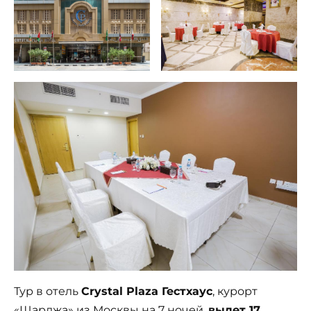
Тур в отель
Crystal Plaza Гестхаус
, курорт
«Шарджа» из Москвы на 7 ночей,
вылет 17