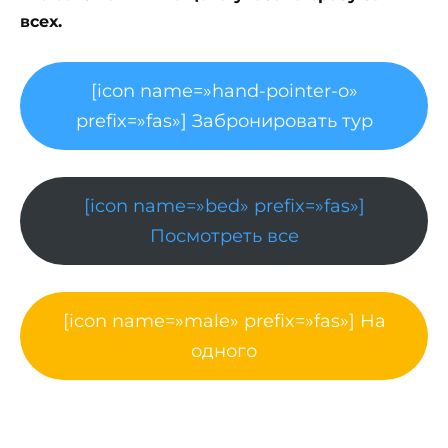
всех.
[icon name=»hand-pointer-o»
prefix=»fas»] Забронировать тур
[icon name=»bed» prefix=»fas»]
Посмотреть все
[icon name=»male» prefix=»fas»] На
одного