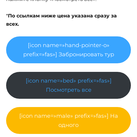
*
По ссылкам ниже цена указана сразу за
всех.
[icon name=»hand-pointer-o»
prefix=»fas»] Забронировать тур
[icon name=»bed» prefix=»fas»]
Посмотреть все
[icon name=»male» prefix=»fas»] На
одного