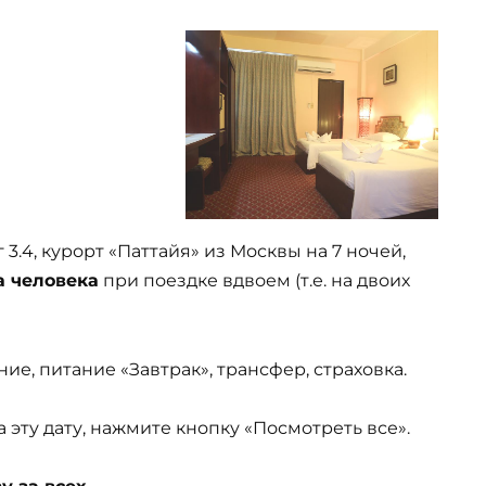
г 3.4, курорт «Паттайя» из Москвы на 7 ночей,
а человека
при поездке вдвоем (т.е. на двоих
ие, питание «Завтрак», трансфер, страховка.
эту дату, нажмите кнопку «Посмотреть все».