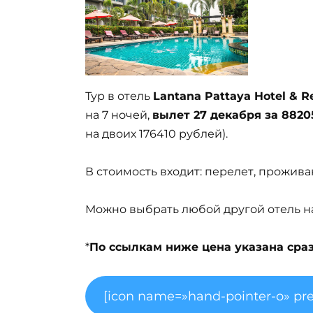
Тур в отель
Lantana Pattaya Hotel & R
на 7 ночей,
вылет 27 декабря за 8820
на двоих 176410 рублей).
В стоимость входит: перелет, проживан
Можно выбрать любой другой отель на 
*
По ссылкам ниже цена указана сразу
[icon name=»hand-pointer-o» pre