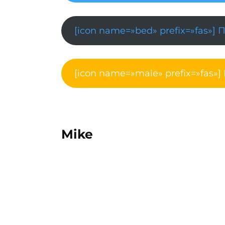
[icon name=»bed» prefix=»fas»] 
[icon name=»male» prefix=»fas»]
Mike