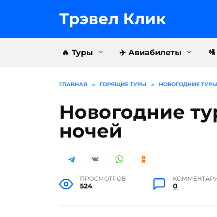
Перейти
к
Трэвел Клик
содержанию
🔥 Туры
✈️ Авиабилеты

ГЛАВНАЯ
»
ГОРЯЩИЕ ТУРЫ
»
НОВОГОДНИЕ ТУРЫ
Новогодние ту
ночей
ПРОСМОТРОВ
КОММЕНТАР
524
0