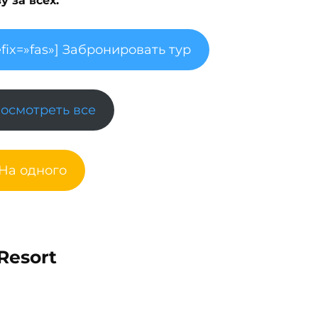
 за всех.
fix=»fas»] Забронировать тур
Посмотреть все
 На одного
Resort