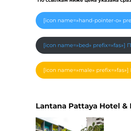
*
По ссылкам ниже цена указана сразу
[icon name=»hand-pointer-o» pre
[icon name=»bed» prefix=»fas»] 
[icon name=»male» prefix=»fas»]
Lantana Pattaya Hotel & 