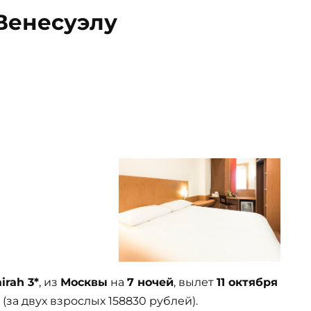
Венесуэлу
airah 3*
, из
Москвы
на
7 ночей
, вылет
11 октября
(за двух взрослых 158830 рублей).