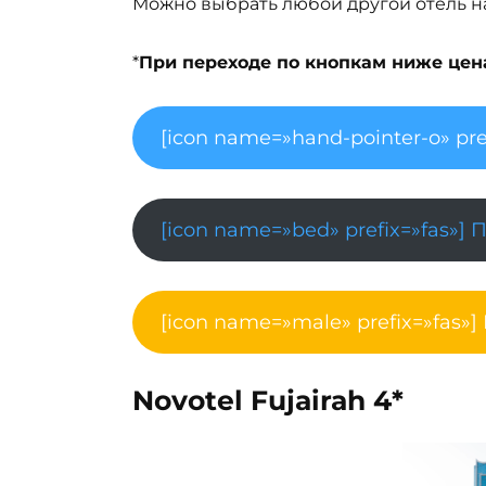
Можно выбрать любой другой отель на 
*
При переходе по кнопкам ниже цена 
[icon name=»hand-pointer-o» pre
[icon name=»bed» prefix=»fas»] 
[icon name=»male» prefix=»fas»]
Novotel Fujairah 4*