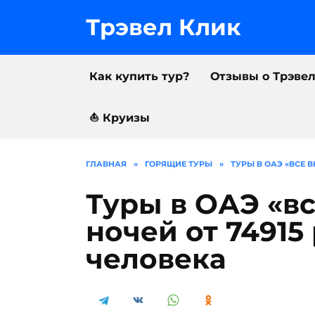
Перейти
к
Трэвел Клик
содержанию
Как купить тур?
Отзывы о Трэве
⛵️ Круизы
ГЛАВНАЯ
»
ГОРЯЩИЕ ТУРЫ
»
ТУРЫ В ОАЭ «ВСЕ 
Туры в ОАЭ «вс
ночей от 74915
человека