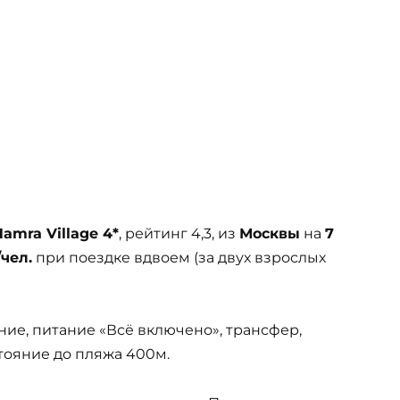
Hamra Village 4*
, рейтинг 4,3, из
Москвы
на
7
/чел.
при поездке вдвоем (за двух взрослых
ние, питание «Всё включено», трансфер,
стояние до пляжа 400м.