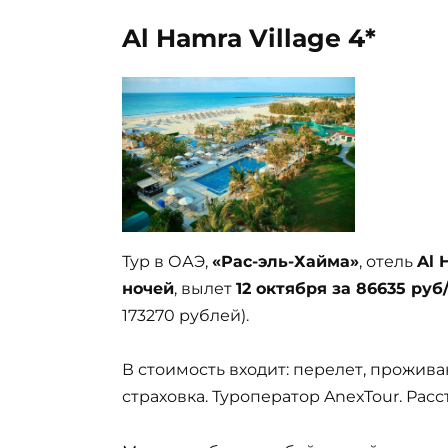
Al Hamra Village 4*
Тур в ОАЭ,
«Рас-эль-Хайма»
, отель
Al 
ночей
, вылет
12 октября за 86635 руб
173270 рублей).
В стоимость входит: перелет, прожива
страховка. Туроператор AnexTour. Рас