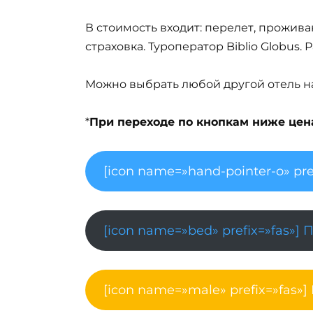
В стоимость входит: перелет, прожива
страховка. Туроператор Biblio Globus.
Можно выбрать любой другой отель на 
*
При переходе по кнопкам ниже цена 
[icon name=»hand-pointer-o» pre
[icon name=»bed» prefix=»fas»] 
[icon name=»male» prefix=»fas»]