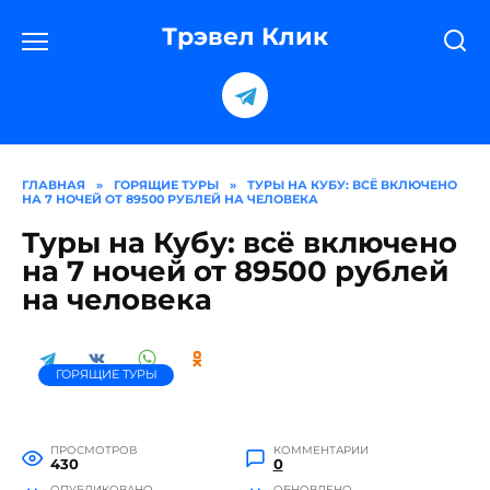
Перейти
к
Трэвел Клик
содержанию
ГЛАВНАЯ
»
ГОРЯЩИЕ ТУРЫ
»
ТУРЫ НА КУБУ: ВСЁ ВКЛЮЧЕНО
НА 7 НОЧЕЙ ОТ 89500 РУБЛЕЙ НА ЧЕЛОВЕКА
Туры на Кубу: всё включено
на 7 ночей от 89500 рублей
на человека
ГОРЯЩИЕ ТУРЫ
ПРОСМОТРОВ
КОММЕНТАРИИ
430
0
ОПУБЛИКОВАНО
ОБНОВЛЕНО