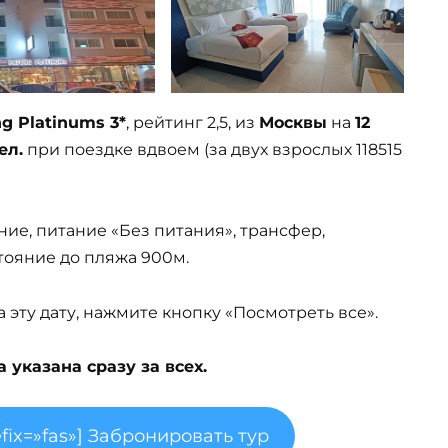
g Platinums 3*
, рейтинг 2,5, из
Москвы
на
12
ел.
при поездке вдвоем (за двух взрослых 118515
ние, питание «Без питания», трансфер,
стояние до пляжа 900м.
эту дату, нажмите кнопку «Посмотреть все».
указана сразу за всех.
fix=»fas»] Забронировать тур