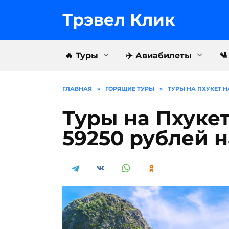
Перейти
к
Трэвел Клик
содержанию
🔥 Туры
✈️ Авиабилеты

ГЛАВНАЯ
»
ГОРЯЩИЕ ТУРЫ
»
ТУРЫ НА ПХУКЕТ НА
Туры на Пхукет
59250 рублей 