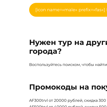
[icon name=»male» prefix=»fas»]
Нужен тур на друг
города?
Воспользуйтесь поиском, чтобы найти
Промокоды на пок
AF300trvl от 20000 рублей, скидка 30
AF500trvl от 40000 рублей, скидка 50