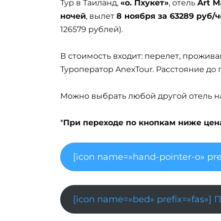
Тур в Таиланд,
«о. Пхукет»
, отель
Art M
ночей
, вылет
8 ноября за 63289 руб/ч
126579 рублей).
В стоимость входит: перелет, проживан
Туроператор AnexTour. Расстояние до 
Можно выбрать любой другой отель на 
*
При переходе по кнопкам ниже цена 
[icon name=»hand-pointer-o» pre
[icon name=»bed» prefix=»fas»] 