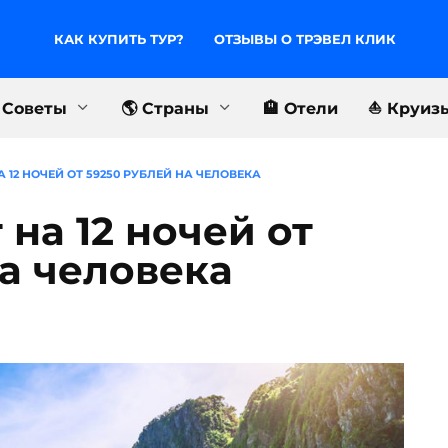
КАК КУПИТЬ ТУР?
ОТЗЫВЫ О ТРЭВЕЛ КЛИК
 Советы
🌎 Страны
🏨 Отели
⛵️ Круиз
 12 НОЧЕЙ ОТ 59250 РУБЛЕЙ НА ЧЕЛОВЕКА
 на 12 ночей от
на человека