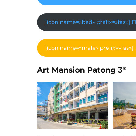
[icon name=»bed» prefix=»fas»] 
[icon name=»male» prefix=»fas»]
Art Mansion Patong 3*