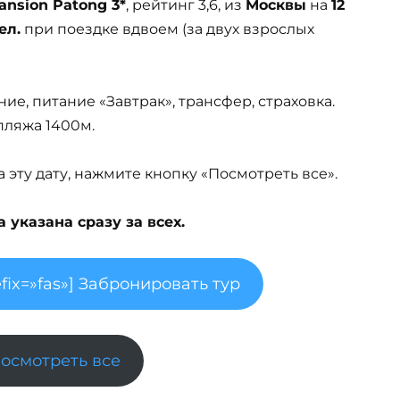
ansion Patong 3*
, рейтинг 3,6, из
Москвы
на
12
ел.
при поездке вдвоем (за двух взрослых
ие, питание «Завтрак», трансфер, страховка.
пляжа 1400м.
эту дату, нажмите кнопку «Посмотреть все».
указана сразу за всех.
fix=»fas»] Забронировать тур
Посмотреть все