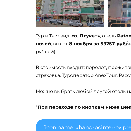
Тур в Таиланд,
«о. Пхукет»
, отель
Paton
ночей
, вылет
8 ноября за 59257 руб/ч
рублей).
В стоимость входит: перелет, прожива
страховка. Туроператор AnexTour. Рас
Можно выбрать любой другой отель на 
*
При переходе по кнопкам ниже цена 
[icon name=»hand-pointer-o» pre