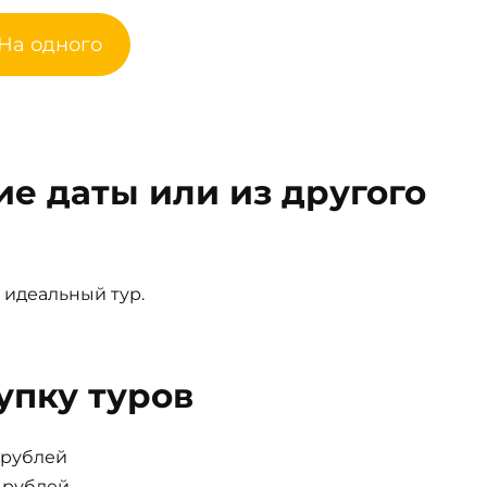
 На одного
ие даты или из другого
 идеальный тур.
упку туров
0 рублей
0 рублей